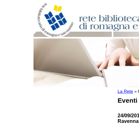
La Rete
»
Per bibliotecari e archivisti
Eventi
Documenti e materiale utile
Professione Bibliotecario
Professione Archivista
24/09/20
Piani bibliotecari e archivistici
Ravenna
Statistiche
Riviste specializzate e basi dati
Domande frequenti (FAQ)