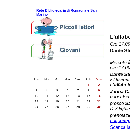
ScopriRete la FESTA
Rete Bibliotecaria di Romagna e San
Marino
L'alfab
Ore 17,0
Dante St
Mercoled
Calendario eventi
Ore 17,0
« prec.
novembre 2025
succ. »
Dante St
Istituzio
Lun
Mar
Mer
Gio
Ven
Sab
Dom
L'alfabet
1
2
3
4
5
6
7
8
9
Janna Ca
10
11
12
13
14
15
16
educatori
17
18
19
20
21
22
23
presso
Sa
24
25
26
27
28
29
30
D. Alighie
prenotazi
natiperle
Scarica la