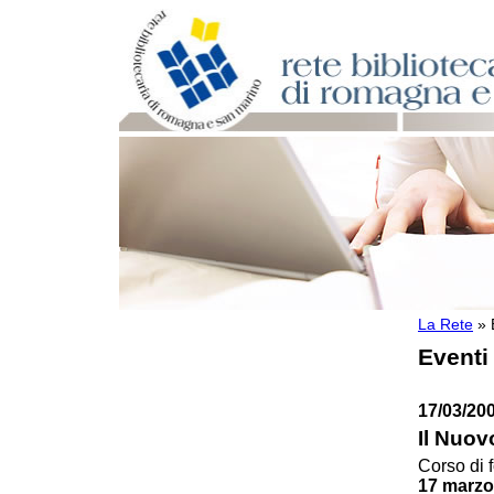
La Rete
»
Per bibliotecari e archivisti
Eventi
Documenti e materiale utile
Professione Bibliotecario
Professione Archivista
17/03/200
Piani bibliotecari e archivistici
Il Nuov
Statistiche
Riviste specializzate e basi dati
Corso di 
17 marzo
Domande frequenti (FAQ)