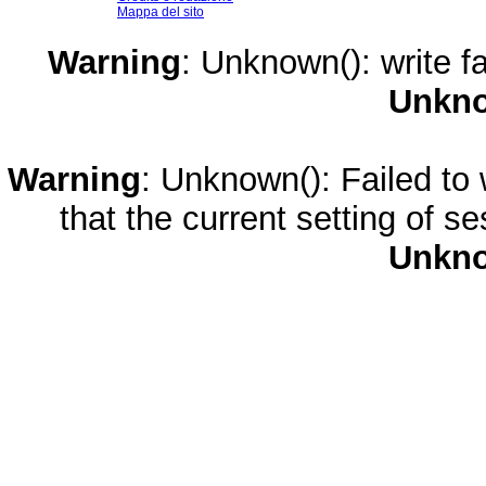
Mappa del sito
Warning
: Unknown(): write fa
Unkn
Warning
: Unknown(): Failed to w
that the current setting of s
Unkn