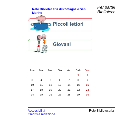
ScopriRete la FESTA
Per parte
Rete Bibliotecaria di Romagna e San
Bibliotec
Marino
Calendario eventi
« prec.
novembre 2025
succ. »
Lun
Mar
Mer
Gio
Ven
Sab
Dom
1
2
3
4
5
6
7
8
9
10
11
12
13
14
15
16
17
18
19
20
21
22
23
24
25
26
27
28
29
30
Accessibilità
Rete Bibliotecaria
Credits e redazione