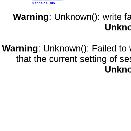
Mappa del sito
Warning
: Unknown(): write fa
Unkn
Warning
: Unknown(): Failed to w
that the current setting of s
Unkn