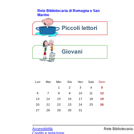
ScopriRete la FESTA
Rete Bibliotecaria di Romagna e San
Marino
Calendario eventi
« prec.
ottobre 2025
succ. »
Lun
Mar
Mer
Gio
Ven
Sab
Dom
1
2
3
4
5
6
7
8
9
10
11
12
13
14
15
16
17
18
19
20
21
22
23
24
25
26
27
28
29
30
31
Accessibilità
Rete Bibliotecaria
Credits e redazione