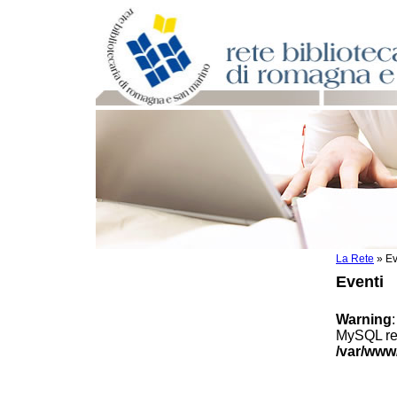
La Rete
»
Ev
Per bibliotecari e archivisti
Eventi
Documenti e materiale utile
Professione Bibliotecario
Warning
Professione Archivista
MySQL res
Piani bibliotecari e archivistici
/var/www
Statistiche
Riviste specializzate e basi dati
Domande frequenti (FAQ)