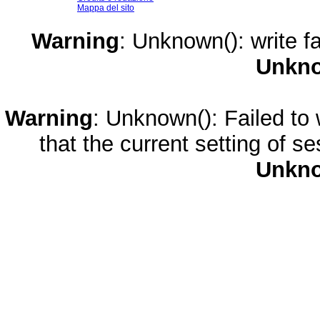
Mappa del sito
Warning
: Unknown(): write fa
Unkn
Warning
: Unknown(): Failed to w
that the current setting of s
Unkn