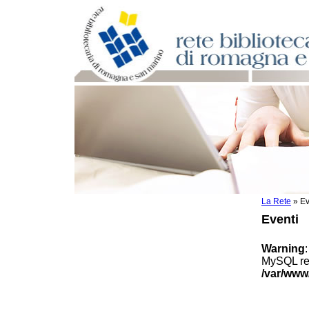
La Rete
»
Ev
Per bibliotecari e archivisti
Eventi
Documenti e materiale utile
Professione Bibliotecario
Warning
Professione Archivista
MySQL res
Piani bibliotecari e archivistici
/var/www
Statistiche
Riviste specializzate e basi dati
Domande frequenti (FAQ)