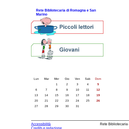
ScopriRete la FESTA
Rete Bibliotecaria di Romagna e San
Marino
Calendario eventi
« prec.
ottobre 2025
succ. »
Lun
Mar
Mer
Gio
Ven
Sab
Dom
1
2
3
4
5
6
7
8
9
10
11
12
13
14
15
16
17
18
19
20
21
22
23
24
25
26
27
28
29
30
31
Accessibilità
Rete Bibliotecaria
Credits e redazione