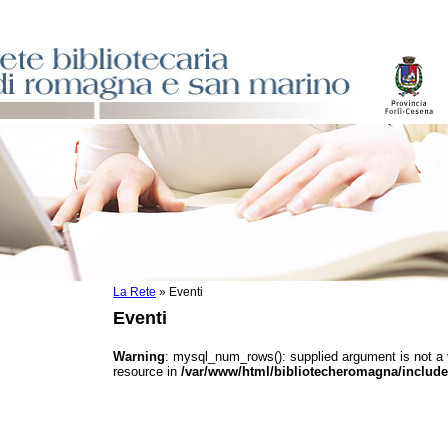
La Rete
»
Eventi
sti
Eventi
ile
o
Warning
: mysql_num_rows(): supplied argument is not a
resource in
/var/www/html/bibliotecheromagna/include
istici
asi dati
)