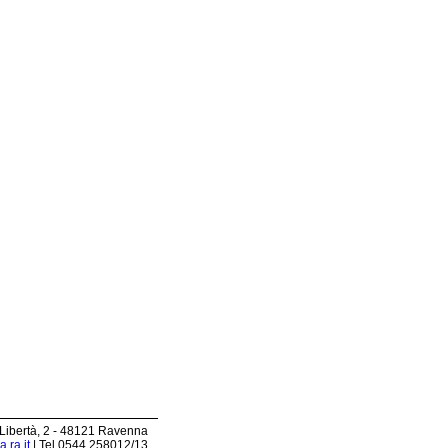
 Libertà, 2 - 48121 Ravenna
.ra.it
| Tel 0544.258012/13