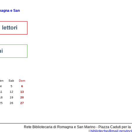
omagna e San
nti
4
succ. »
en
Sab
Dom
4
5
6
11
12
13
18
19
20
25
26
27
Rete Bibliotecaria di Romagna e San Marino - Piazza Caduti per la
|
biblioteche@mail.provincia