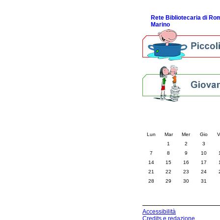
ScopriRete la FESTA
Rete Bibliotecaria di R
Marino
Calendario eve
« prec.
ottobre 202
Lun
Mar
Mer
Gio
V
1
2
3
7
8
9
10
14
15
16
17
21
22
23
24
28
29
30
31
Accessibilità
Credits e redazione