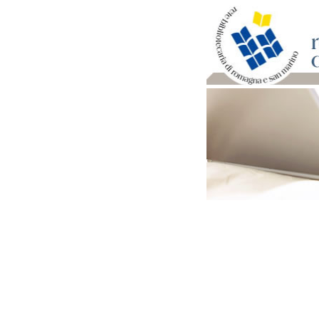
Per bibliotecari e archivi
Documenti e materiale ut
Professione Bibliotecari
Professione Archivista
Piani bibliotecari e archiv
Statistiche
Riviste specializzate e b
Domande frequenti (FAQ