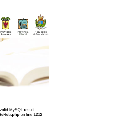
 valid MySQL result
/eRetr.php
on line
1212