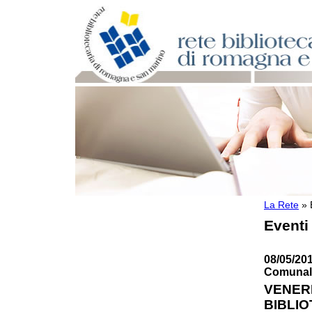
La Rete
»
Per bibliotecari e archivisti
Eventi
Documenti e materiale utile
Professione Bibliotecario
Professione Archivista
08/05/201
Piani bibliotecari e archivistici
Comunale
Statistiche
VENERD
Riviste specializzate e basi dati
BIBLIO
Domande frequenti (FAQ)