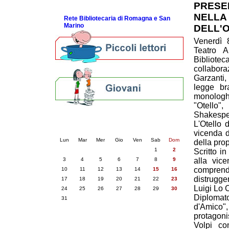
PRESEN
ScopriRete la FESTA
NELLA
Rete Bibliotecaria di Romagna e San
Marino
DELL'
Venerdì 
Teatro A
Bibliote
collabo
Garzanti,
legge br
monolog
"Otello
Shakespe
Calendario eventi
L'Otello 
« prec.
agosto 2026
succ. »
vicenda 
Lun
Mar
Mer
Gio
Ven
Sab
Dom
della prop
1
2
Scritto in
3
4
5
6
7
8
9
alla vic
comprend
10
11
12
13
14
15
16
distrugge
17
18
19
20
21
22
23
Luigi Lo C
24
25
26
27
28
29
30
Diplomat
31
d'Amico",
protagoni
Volpi co