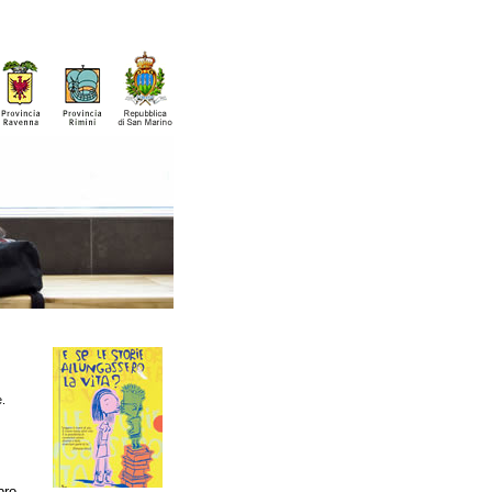
e.
bro.