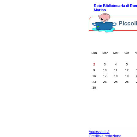
Rete Bibliotecaria di R
Marino
Calendario eve
« prec.
giugno 202
Lun
Mar
Mer
Gio
V
2
3
4
5
9
10
11
12
16
17
18
19
23
24
25
26
30
Accessibilità
Credits e redazione