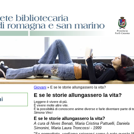
Giovani
»
E se le storie allungassero la vita?
E se le storie allungassero la vita?
Leggere è vivere di più.
È vivere molte altre vite.
È la possibilità di conoscere anime diverse e farle diventare parte di t
Simona Vinci
E se le storie allungassero la vita?
ro la vita?
A cura di Nives Benati, Maria Cristina Pattuelli, Daniela
Simonini, Maria Laura Troncossi - 1999
"Se permettete, vogliamo spiegarvi come è nato questo li