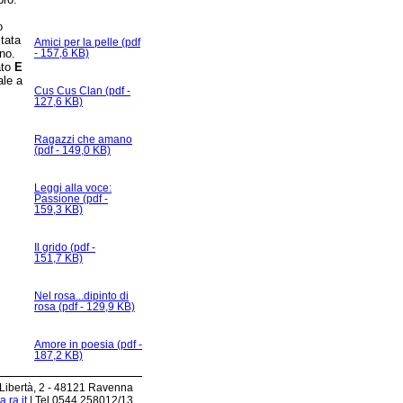
o
stata
Amici per la pelle (pdf
no.
- 157,6 KB)
ato
E
ale a
Cus Cus Clan (pdf -
127,6 KB)
Ragazzi che amano
(pdf - 149,0 KB)
Leggi alla voce:
Passione (pdf -
159,3 KB)
Il grido (pdf -
151,7 KB)
Nel rosa...dipinto di
rosa (pdf - 129,9 KB)
Amore in poesia (pdf -
187,2 KB)
 Libertà, 2 - 48121 Ravenna
.ra.it
| Tel 0544.258012/13