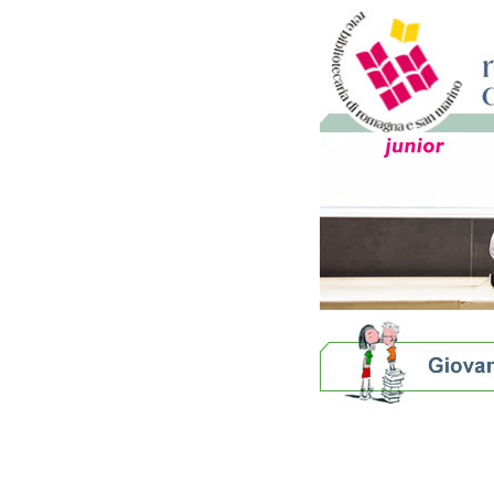
Biblioteche per ragazzi
E se le storie allungasse
Bibliografie
Eventi e news