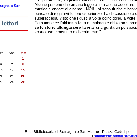
Alcune persone che amano leggere, ma anche ascoltare
omagna e San
musica e andare al cinema - NOI! - si sono riunite e hann
pensato di regalarvi le loro esperienze. La discussione è 
superaccesa, visto che i gusti a volte coincidono, a volte 
Comunque ce l'abbiamo fatta e finalmente abbiamo sforn
se le storie allungassero la vita
, una
guida
un pò speci
vostro uso, consumo e divertimento."
nti
5
succ. »
en
Sab
Dom
1
6
7
8
13
14
15
20
21
22
27
28
29
Rete Bibliotecaria di Romagna e San Marino - Piazza Caduti per la
|
biblioteche@mail.provincia