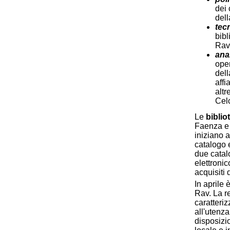
dei 
dell
tec
bibl
Rav
anal
oper
dell
affi
altr
Cel
Le
bibli
Faenza 
iniziano a
catalogo 
due catal
elettronic
acquisiti 
In aprile
Rav. La r
caratteriz
all'utenza
disposizio