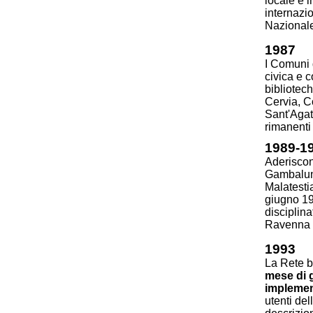
locale e 
internazi
Nazionale
1987
I Comuni 
civica e c
bibliotec
Cervia, C
Sant'Agat
rimanenti
1989-1
Aderiscon
Gambalung
Malatesti
giugno 199
disciplin
Ravenna i
1993
La Rete b
mese di g
implement
utenti del