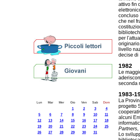
attivo fin
Progetti
elettronic
Percorsi curiosi
concluso n
Biblioteche e archivi
che nel fr
Agenda
costituzi
Per bibliotecari e archivisti
bibliotech
per l'attu
originari
livello n
decise di 
1982
Le maggior
aderiscono
seconda 
Calendario eventi
1983-1
« prec.
agosto 2024
succ. »
La Provinc
Lun
Mar
Mer
Gio
Ven
Sab
Dom
progetto 
1
2
3
4
cooperati
5
6
7
8
9
10
11
alcuni Ent
12
13
14
15
16
17
18
informatic
19
20
21
22
23
24
25
Partners
,
26
27
28
29
30
31
Lo svilup
biblioteca