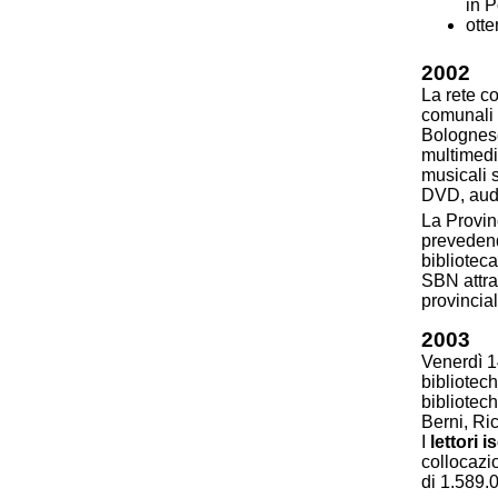
in P
otte
2002
La rete c
comunali 
Bolognese
multimedi
musicali 
DVD, audi
La Provin
prevedend
biblioteca
SBN attra
provincial
2003
Venerdì 1
bibliotec
bibliotec
Berni, Ri
I
lettori is
collocazi
di 1.589.