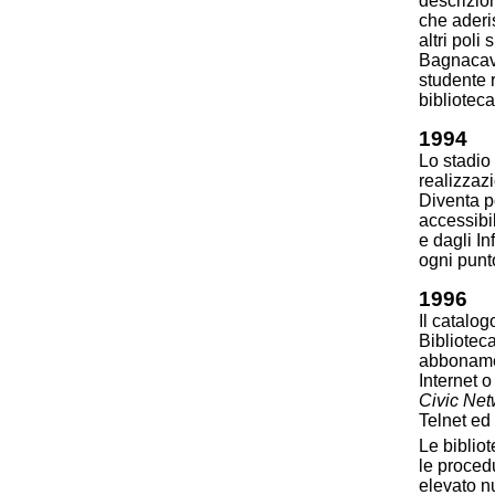
descrizio
che aderi
altri poli
Bagnacava
studente r
biblioteca
1994
Lo stadio 
realizzaz
Diventa po
accessibil
e dagli I
ogni punto
1996
Il catalo
Bibliotec
abbonamen
Internet o
Civic Net
Telnet ed 
Le biblio
le procedu
elevato n