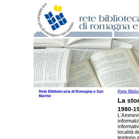
Rete Bibli
Rete Bibliotecaria di Romagna e San
Marino
La stor
La Rete
1980-1
Le attività
L'Amminis
I servizi
informati
Il Servizio Bibliotecario Nazionale
informativ
La Storia della Rete
località d
30 anni di Rete bibliotecaria: la
territorio
rassegna stampa