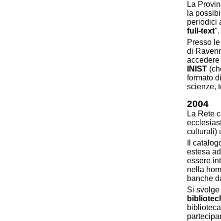
La Provinc
la possibi
periodici 
full-text
".
Presso le
di Ravenn
accedere a
INIST
(che
formato di
scienze, 
2004
La Rete c
ecclesiast
culturali)
Il catalog
estesa ad
essere in
nella hom
banche da
Si svolge
bibliotec
biblioteca
partecipa