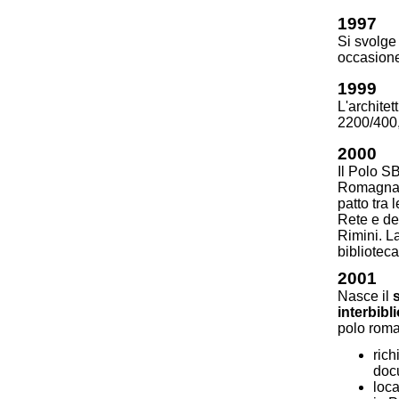
1997
Si svolg
occasion
1999
L'archite
2200/400,
2000
Il Polo S
Romagna.
patto tra
Rete e de
Rimini. L
biblioteca
2001
Nasce il
interbibl
polo roma
rich
docu
loca