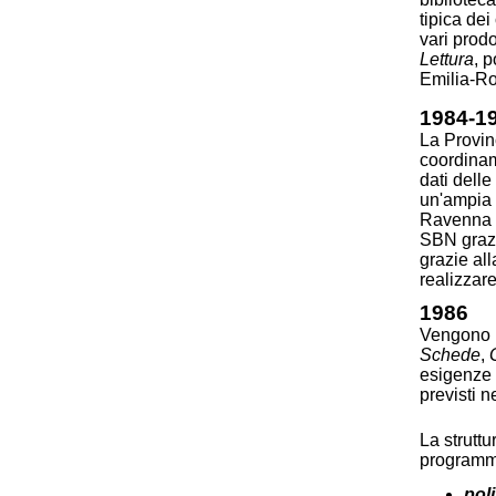
tipica dei
vari prod
Lettura
, 
Emilia-R
1984-1
La Provin
coordinam
dati dell
un'ampia e
Ravenna pu
SBN grazi
grazie al
realizzar
1986
Vengono r
Schede
,
esigenze 
previsti n
La strutt
programmi 
pol