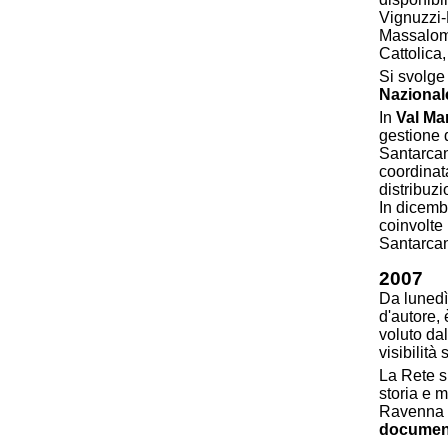
Vignuzzi-
Massalom
Cattolica,
Si svolg
Nazional
In
Val Ma
gestione 
Santarcan
coordinat
distribuz
In dicembr
coinvolte 
Santarcan
2007
Da luned
d'autore, 
voluto da
visibilit
La Rete si
storia e m
Ravenna i
documen