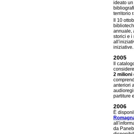
ideato un 
bibliogra
territorio
Il 10 ott
bibliotec
annuale, 
storici e 
all'inizia
iniziative.
2005
Il catalo
considere
2 milioni
comprende 
anteriori 
audioregis
partiture e
2006
È disponib
Romagna
all'infor
da Paneba
disponibil