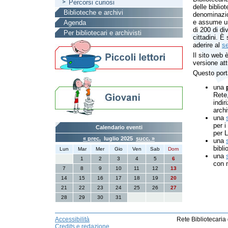
Percorsi curiosi
delle bibli
Biblioteche e archivi
denominazio
e assume un
Agenda
di 200 di di
Per bibliotecari e archivisti
cittadini. È
aderire al
se
Il sito web 
versione att
Questo porta
una
Rete,
indir
archi
una
per i
Calendario eventi
per 
« prec.
luglio 2025
succ. »
una
bibli
Lun
Mar
Mer
Gio
Ven
Sab
Dom
una
1
2
3
4
5
6
con m
7
8
9
10
11
12
13
14
15
16
17
18
19
20
21
22
23
24
25
26
27
28
29
30
31
Accessibilità
Rete Bibliotecaria
Credits e redazione