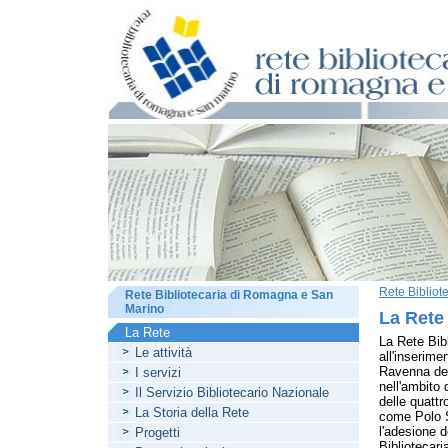
Rete Biblio
Rete Bibliotecaria di Romagna e San
Marino
La Rete
La Rete
La Rete Bib
Le attività
all'inserime
Ravenna del
I servizi
nell'ambito 
Il Servizio Bibliotecario Nazionale
delle quattr
La Storia della Rete
come Polo 
l'adesione 
Progetti
Bibliotecar