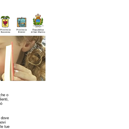
eche o
ienti,
uò
o dove
uovi
le tue