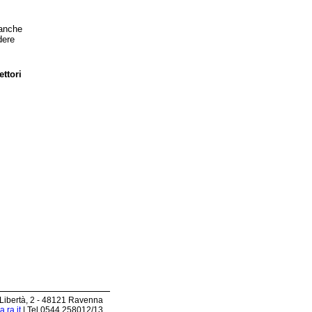
 anche
dere
ettori
 Libertà, 2 - 48121 Ravenna
.ra.it
| Tel 0544.258012/13