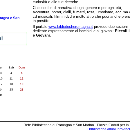
curiosità e alle tue ricerche.
Ci sono libri di narrativa di ogni genere e per ogni età,
avventura, horror, gialli, fumetti, rosa, umorismo, ecc ma
cd musicali, film in dvd e molto altro che puoi anche pren
omagna e San
in prestito.
Il portale
www.bibliotecheromagna.it
prevede due sezioni
dedicate espressamente ai bambini e ai giovani:
Piccoli l
e
Giovani
.
nti
6
succ. »
en
Sab
Dom
3
4
5
10
11
12
17
18
19
24
25
26
31
Rete Bibliotecaria di Romagna e San Marino - Piazza Caduti per la
|
biblioteche@mail.provincia