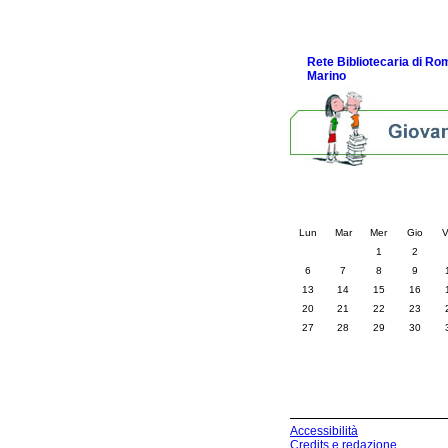
Link e Gaming
Eventi e news
Rete Bibliotecaria di R
Marino
Calendario eve
« prec.
luglio 202
Lun
Mar
Mer
Gio
V
1
2
6
7
8
9
13
14
15
16
20
21
22
23
27
28
29
30
Accessibilità
Credits e redazione