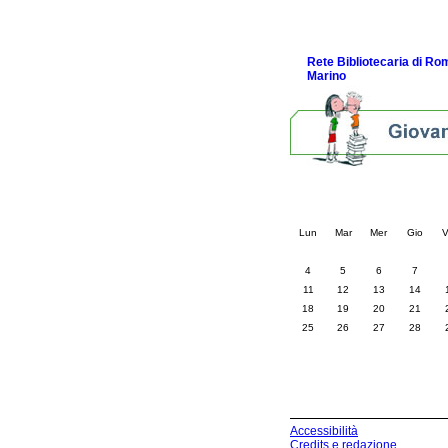
Link e Gaming
Eventi e news
Rete Bibliotecaria di R
Marino
Calendario eve
« prec.
maggio 202
Lun
Mar
Mer
Gio
V
4
5
6
7
11
12
13
14
18
19
20
21
25
26
27
28
Accessibilità
Credits e redazione