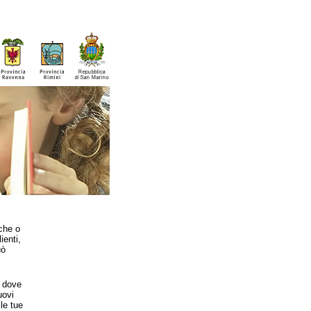
eche o
ienti,
uò
o dove
uovi
le tue