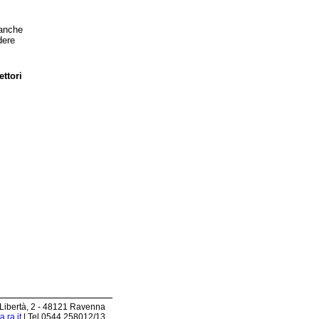
 anche
dere
ettori
 Libertà, 2 - 48121 Ravenna
.ra.it
| Tel 0544.258012/13