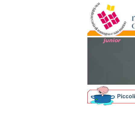
Biblioteche per i più picc
Nati per Leggere in Ro
Nati per la Musica in 
I nostri Festival
Bibliografie