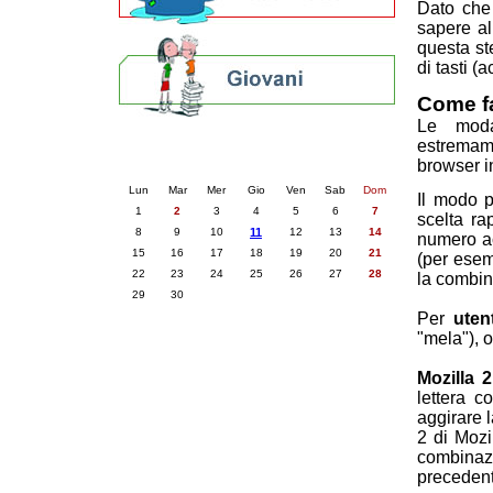
Dato che 
sapere al
questa st
di tasti (
Come f
Le moda
estremam
Calendario eventi
browser i
« prec.
giugno 2026
succ. »
Lun
Mar
Mer
Gio
Ven
Sab
Dom
Il modo 
1
2
3
4
5
6
7
scelta ra
8
9
10
11
12
13
14
numero ac
15
16
17
18
19
20
21
(per esem
22
23
24
25
26
27
28
la combin
29
30
Per
uten
"mela"), 
Mozilla 2
lettera c
aggirare 
2 di Mozi
combinaz
precedent