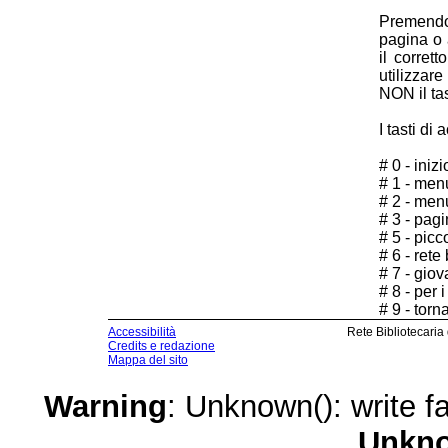
Premendo
pagina o 
il corret
utilizzar
NON il ta
I tasti di
# 0 - iniz
# 1 - men
# 2 - men
# 3 - pag
# 5 - picco
# 6 - rete
# 7 - giov
# 8 - per i
# 9 - torn
Accessibilità
Rete Bibliotecaria
Credits e redazione
Mappa del sito
Warning
: Unknown(): write fa
Unkn