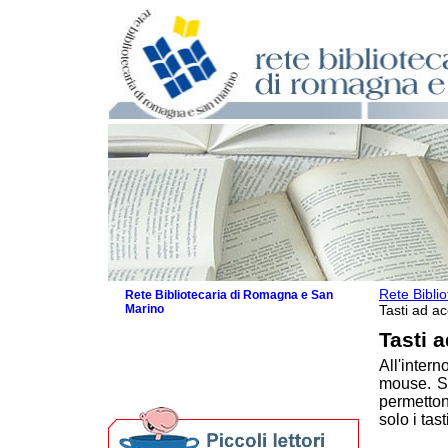
Rete Bibli
Rete Bibliotecaria di Romagna e San
Marino
Tasti ad a
La Rete
Tasti 
Biblioteche e archivi
All'inte
Agenda
mouse. So
Per bibliotecari e archivisti
permetton
solo i tast