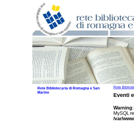
Rete Biblio
Rete Bibliotecaria di Romagna e San
Marino
Eventi 
La Rete
Biblioteche e archivi
Warning
Agenda
MySQL res
Patto intercomunale per la lettura
/var/www
2026
Patto locale per la lettura 2025
Patto locale per la lettura 2024