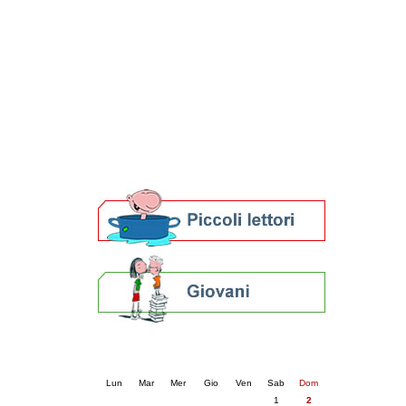
Patto locale per la lettura 2023
Presentazione del Patto per la lettura
della provincia di Ravenna - 2022
Festa del Libro 2014
Bibliopride in Bibliotour
Bibliotour OFF
Parlano del Bibliotour!
Premi e concorsi letterari
SBN: un'eredità per il futuro
Per bibliotecari e archivisti
Calendario eventi
« prec.
agosto 2026
succ. »
Lun
Mar
Mer
Gio
Ven
Sab
Dom
1
2