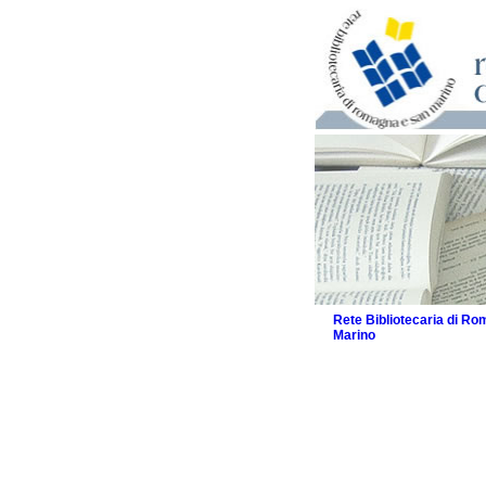
Rete Bibliotecaria di R
Marino
La Rete
Biblioteche e archivi
Agenda
Patto intercomunale per
2026
Patto locale per la let
Patto locale per la let