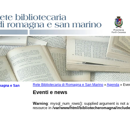
Rete Bibliotecaria di Romagna e San Marino
»
Agenda
»
Even
omagna e San
Eventi e news
Warning
: mysql_num_rows(): supplied argument is not a
resource in
/var/www/html/bibliotecheromagna/include
 la lettura
tura 2025
tura 2024