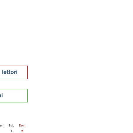
tura 2023
 per la lettura
enna - 2022
r
ari
futuro
sti
nti
6
succ. »
en
Sab
Dom
1
2