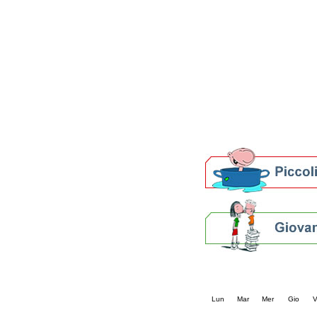
Patto locale per la let
Presentazione del Patto
della provincia di Rav
Festa del Libro 2014
Bibliopride in Bibliotou
Bibliotour OFF
Parlano del Bibliotour!
Premi e concorsi letter
SBN: un'eredità per il 
Per bibliotecari e archivi
Calendario eve
« prec.
agosto 202
Lun
Mar
Mer
Gio
V