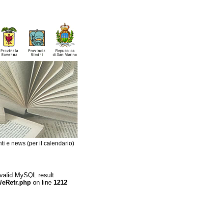
ti e news (per il calendario)
 valid MySQL result
/eRetr.php
on line
1212