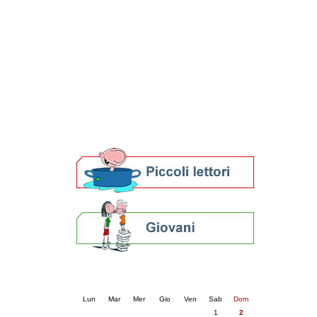
Patto locale per la lettura 2023
Presentazione del Patto per la lettura
della provincia di Ravenna - 2022
Festa del Libro 2014
Bibliopride in Bibliotour
Bibliotour OFF
Parlano del Bibliotour!
Premi e concorsi letterari
SBN: un'eredità per il futuro
Per bibliotecari e archivisti
Calendario eventi
« prec.
agosto 2026
succ. »
Lun
Mar
Mer
Gio
Ven
Sab
Dom
1
2