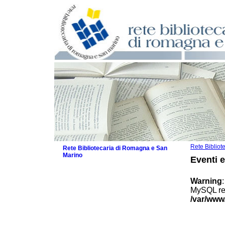
Rete Biblio
Rete Bibliotecaria di Romagna e San
Marino
Eventi 
La Rete
Biblioteche e archivi
Warning
Agenda
MySQL res
Patto intercomunale per la lettura
/var/www
2026
Patto locale per la lettura 2025
Patto locale per la lettura 2024