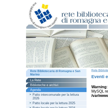
Rete Biblio
Rete Bibliotecaria di Romagna e San
Marino
Eventi 
La Rete
Biblioteche e archivi
Warning
Agenda
MySQL res
Patto intercomunale per la lettura
/var/www
2026
Patto locale per la lettura 2025
Patto locale per la lettura 2024