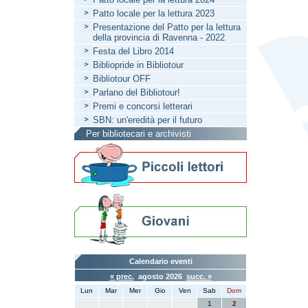
Patto locale per la lettura 2023
Presentazione del Patto per la lettura
della provincia di Ravenna - 2022
Festa del Libro 2014
Bibliopride in Bibliotour
Bibliotour OFF
Parlano del Bibliotour!
Premi e concorsi letterari
SBN: un'eredità per il futuro
Per bibliotecari e archivisti
Calendario eventi
« prec.
agosto 2026
succ. »
Lun
Mar
Mer
Gio
Ven
Sab
Dom
1
2