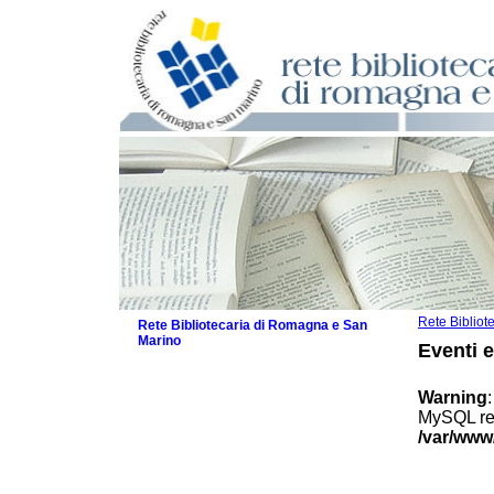
Rete Biblio
Rete Bibliotecaria di Romagna e San
Marino
Eventi 
La Rete
Biblioteche e archivi
Warning
Agenda
MySQL res
Patto intercomunale per la lettura
/var/www
2026
Patto locale per la lettura 2025
Patto locale per la lettura 2024