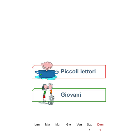
Patto locale per la lettura 2023
Presentazione del Patto per la lettura
della provincia di Ravenna - 2022
Festa del Libro 2014
Bibliopride in Bibliotour
Bibliotour OFF
Parlano del Bibliotour!
Premi e concorsi letterari
SBN: un'eredità per il futuro
Per bibliotecari e archivisti
Calendario eventi
« prec.
agosto 2026
succ. »
Lun
Mar
Mer
Gio
Ven
Sab
Dom
1
2