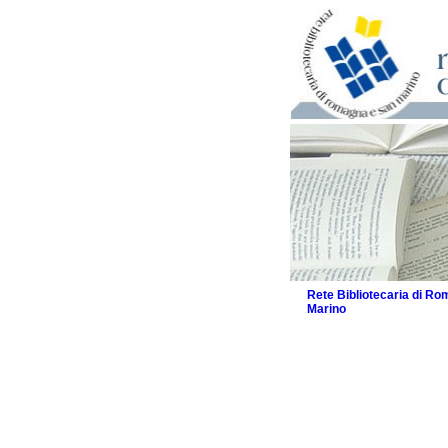
Rete Bibliotecaria di R
Marino
La Rete
Biblioteche e archivi
Agenda
Patto intercomunale per
2026
Patto locale per la let
Patto locale per la let