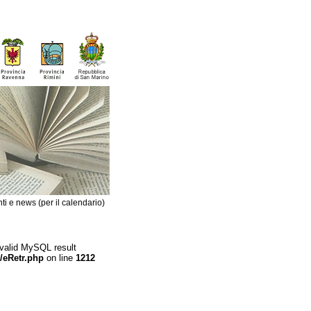
ti e news (per il calendario)
 valid MySQL result
/eRetr.php
on line
1212