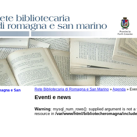
Rete Bibliotecaria di Romagna e San Marino
»
Agenda
»
Even
omagna e San
Eventi e news
Warning
: mysql_num_rows(): supplied argument is not a
resource in
/var/www/html/bibliotecheromagna/include
 la lettura
tura 2025
tura 2024