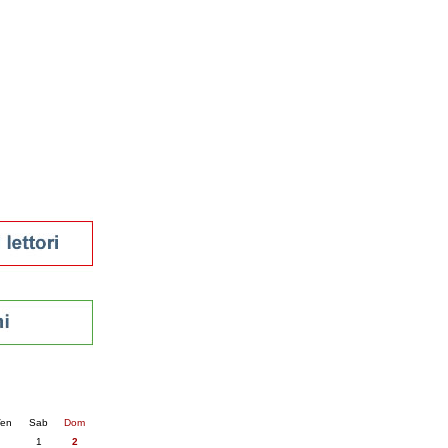
tura 2023
 per la lettura
enna - 2022
r
ari
futuro
sti
nti
6
succ. »
en
Sab
Dom
1
2