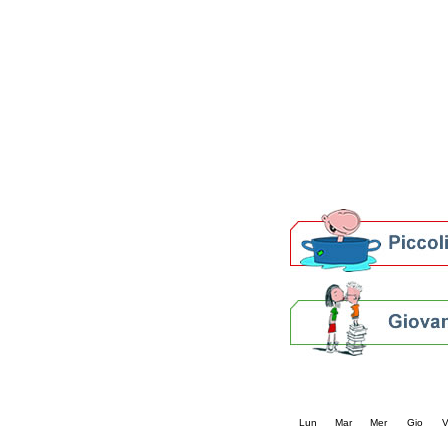
Patto locale per la let
Presentazione del Patto
della provincia di Rav
Festa del Libro 2014
Bibliopride in Bibliotou
Bibliotour OFF
Parlano del Bibliotour!
Premi e concorsi letter
SBN: un'eredità per il 
Per bibliotecari e archivi
Calendario eve
« prec.
agosto 202
Lun
Mar
Mer
Gio
V