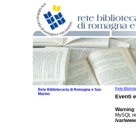
Rete Biblio
Rete Bibliotecaria di Romagna e San
Marino
Eventi 
La Rete
Biblioteche e archivi
Warning
Agenda
MySQL res
Patto intercomunale per la lettura
/var/www
2026
Patto locale per la lettura 2025
Patto locale per la lettura 2024