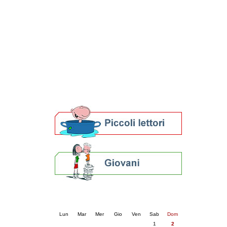
Patto locale per la lettura 2023
Presentazione del Patto per la lettura
della provincia di Ravenna - 2022
Festa del Libro 2014
Bibliopride in Bibliotour
Bibliotour OFF
Parlano del Bibliotour!
Premi e concorsi letterari
SBN: un'eredità per il futuro
Per bibliotecari e archivisti
Calendario eventi
« prec.
agosto 2026
succ. »
Lun
Mar
Mer
Gio
Ven
Sab
Dom
1
2