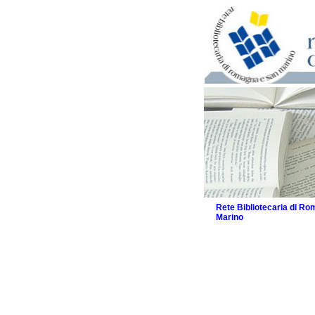
Rete Bibliotecaria di R
Marino
La Rete
Biblioteche e archivi
Agenda
Patto intercomunale per
2026
Patto locale per la let
Patto locale per la let