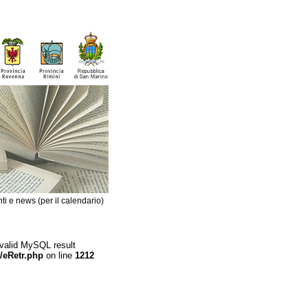
ti e news (per il calendario)
 valid MySQL result
/eRetr.php
on line
1212