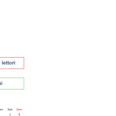
tura 2023
 per la lettura
enna - 2022
r
ari
futuro
sti
nti
6
succ. »
en
Sab
Dom
1
2