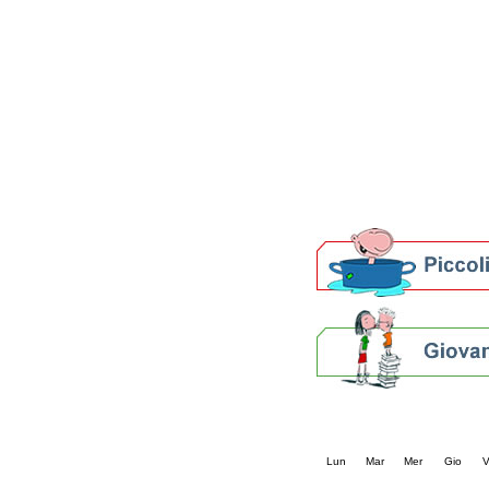
Patto locale per la let
Presentazione del Patto
della provincia di Rav
Festa del Libro 2014
Bibliopride in Bibliotou
Bibliotour OFF
Parlano del Bibliotour!
Premi e concorsi letter
SBN: un'eredità per il 
Per bibliotecari e archivi
Calendario eve
« prec.
agosto 202
Lun
Mar
Mer
Gio
V