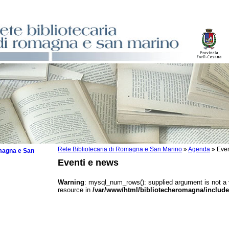
Rete Bibliotecaria di Romagna e San Marino
»
Agenda
»
Even
omagna e San
Eventi e news
Warning
: mysql_num_rows(): supplied argument is not a
resource in
/var/www/html/bibliotecheromagna/include
 la lettura
tura 2025
tura 2024