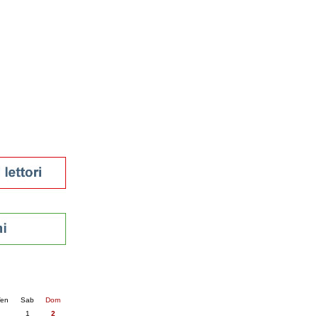
tura 2023
 per la lettura
enna - 2022
r
ari
futuro
sti
nti
6
succ. »
en
Sab
Dom
1
2