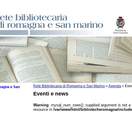
Rete Bibliotecaria di Romagna e San Marino
»
Agenda
»
Even
omagna e San
Eventi e news
Warning
: mysql_num_rows(): supplied argument is not a
resource in
/var/www/html/bibliotecheromagna/include
 la lettura
tura 2025
tura 2024