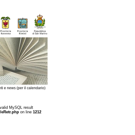
ti e news (per il calendario)
 valid MySQL result
/eRetr.php
on line
1212