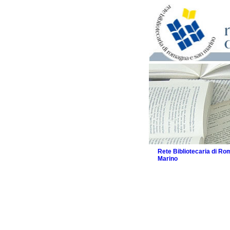
Rete Bibliotecaria di R
Marino
La Rete
Biblioteche e archivi
Agenda
Patto intercomunale per
2026
Patto locale per la let
Patto locale per la let