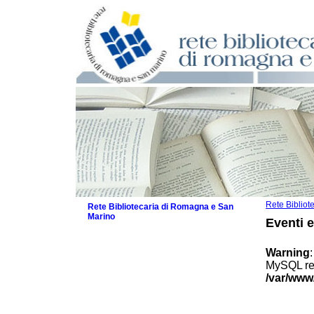
Rete Biblio
Rete Bibliotecaria di Romagna e San
Marino
Eventi 
La Rete
Biblioteche e archivi
Warning
Agenda
MySQL res
Patto intercomunale per la lettura
/var/www
2026
Patto locale per la lettura 2025
Patto locale per la lettura 2024