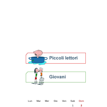
Patto locale per la lettura 2023
Presentazione del Patto per la lettura
della provincia di Ravenna - 2022
Festa del Libro 2014
Bibliopride in Bibliotour
Bibliotour OFF
Parlano del Bibliotour!
Premi e concorsi letterari
SBN: un'eredità per il futuro
Per bibliotecari e archivisti
Calendario eventi
« prec.
agosto 2026
succ. »
Lun
Mar
Mer
Gio
Ven
Sab
Dom
1
2