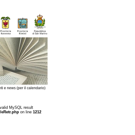
ti e news (per il calendario)
 valid MySQL result
/eRetr.php
on line
1212