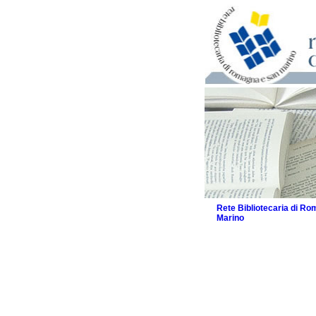
Rete Bibliotecaria di R
Marino
La Rete
Biblioteche e archivi
Agenda
Patto intercomunale per
2026
Patto locale per la let
Patto locale per la let