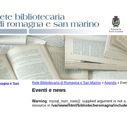
Rete Bibliotecaria di Romagna e San Marino
»
Agenda
»
Even
omagna e San
Eventi e news
Warning
: mysql_num_rows(): supplied argument is not a
resource in
/var/www/html/bibliotecheromagna/include
 la lettura
tura 2025
tura 2024