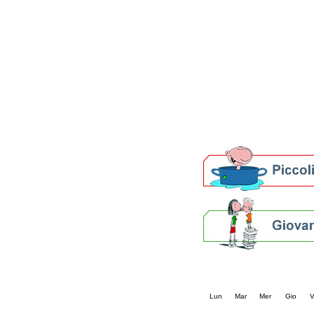
Patto locale per la let
Presentazione del Patto
della provincia di Rav
Festa del Libro 2014
Bibliopride in Bibliotou
Bibliotour OFF
Parlano del Bibliotour!
Premi e concorsi letter
SBN: un'eredità per il 
Per bibliotecari e archivi
Calendario eve
« prec.
agosto 202
Lun
Mar
Mer
Gio
V