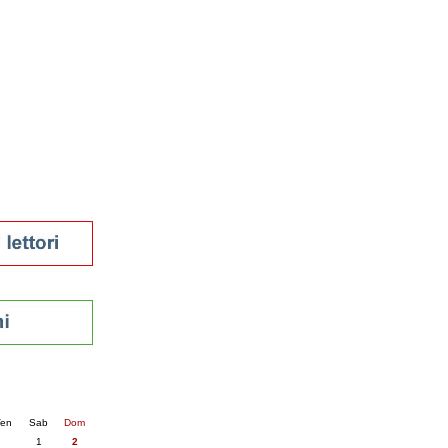
tura 2023
 per la lettura
enna - 2022
r
ari
futuro
sti
nti
6
succ. »
en
Sab
Dom
1
2