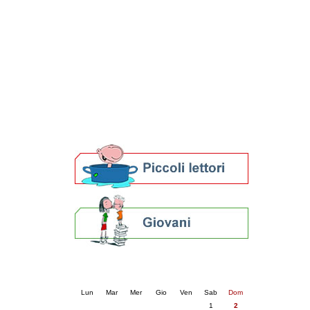
Patto locale per la lettura 2023
Presentazione del Patto per la lettura
della provincia di Ravenna - 2022
Festa del Libro 2014
Bibliopride in Bibliotour
Bibliotour OFF
Parlano del Bibliotour!
Premi e concorsi letterari
SBN: un'eredità per il futuro
Per bibliotecari e archivisti
Calendario eventi
« prec.
agosto 2026
succ. »
Lun
Mar
Mer
Gio
Ven
Sab
Dom
1
2