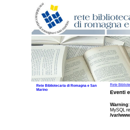
Rete Biblio
Rete Bibliotecaria di Romagna e San
Marino
Eventi 
La Rete
Biblioteche e archivi
Warning
Agenda
MySQL res
Patto intercomunale per la lettura
/var/www
2026
Patto locale per la lettura 2025
Patto locale per la lettura 2024