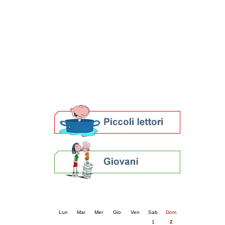
Patto locale per la lettura 2023
Presentazione del Patto per la lettura
della provincia di Ravenna - 2022
Festa del Libro 2014
Bibliopride in Bibliotour
Bibliotour OFF
Parlano del Bibliotour!
Premi e concorsi letterari
SBN: un'eredità per il futuro
Per bibliotecari e archivisti
Calendario eventi
« prec.
agosto 2026
succ. »
Lun
Mar
Mer
Gio
Ven
Sab
Dom
1
2