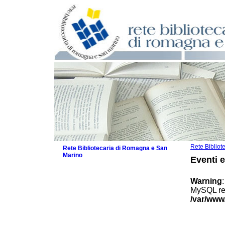
Rete Biblio
Rete Bibliotecaria di Romagna e San
Marino
Eventi 
La Rete
Biblioteche e archivi
Warning
Agenda
MySQL res
Patto intercomunale per la lettura
/var/www
2026
Patto locale per la lettura 2025
Patto locale per la lettura 2024