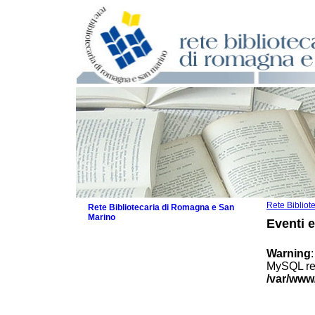
Rete Biblio
Rete Bibliotecaria di Romagna e San
Marino
Eventi 
La Rete
Biblioteche e archivi
Warning
Agenda
MySQL res
Patto intercomunale per la lettura
/var/www
2026
Patto locale per la lettura 2025
Patto locale per la lettura 2024