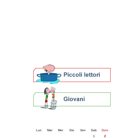
Patto locale per la lettura 2023
Presentazione del Patto per la lettura
della provincia di Ravenna - 2022
Festa del Libro 2014
Bibliopride in Bibliotour
Bibliotour OFF
Parlano del Bibliotour!
Premi e concorsi letterari
SBN: un'eredità per il futuro
Per bibliotecari e archivisti
Calendario eventi
« prec.
agosto 2026
succ. »
Lun
Mar
Mer
Gio
Ven
Sab
Dom
1
2