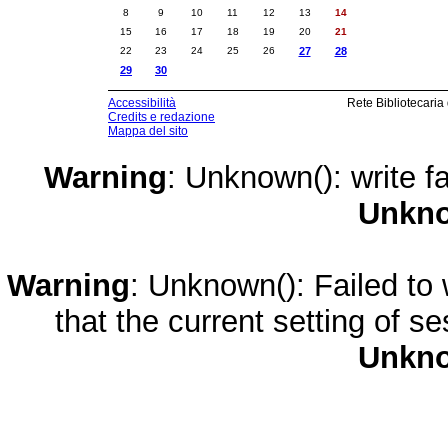
8
9
10
11
12
13
14
15
16
17
18
19
20
21
22
23
24
25
26
27
28
29
30
Accessibilità
Rete Bibliotecaria
Credits e redazione
Mappa del sito
Warning
: Unknown(): write fa
Unkn
Warning
: Unknown(): Failed to w
that the current setting of s
Unkn