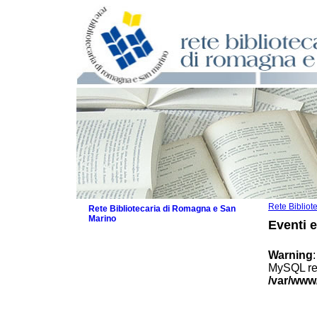
Rete Biblio
Rete Bibliotecaria di Romagna e San
Marino
Eventi 
La Rete
Biblioteche e archivi
Warning
Agenda
MySQL res
Patto intercomunale per la lettura
/var/www
2026
Patto locale per la lettura 2025
Patto locale per la lettura 2024