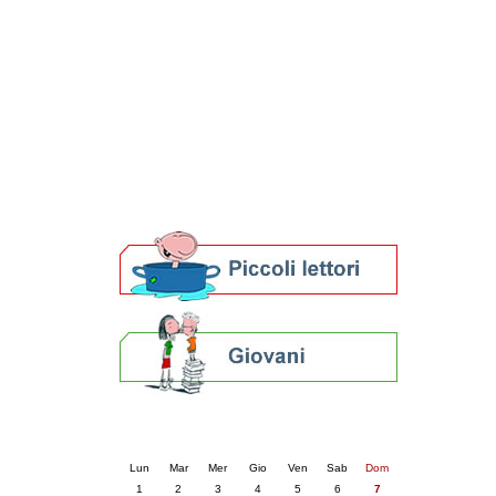
Patto locale per la lettura 2023
Presentazione del Patto per la lettura
della provincia di Ravenna - 2022
Festa del Libro 2014
Bibliopride in Bibliotour
Bibliotour OFF
Parlano del Bibliotour!
Premi e concorsi letterari
SBN: un'eredità per il futuro
Per bibliotecari e archivisti
Calendario eventi
« prec.
settembre 2025
succ. »
Lun
Mar
Mer
Gio
Ven
Sab
Dom
1
2
3
4
5
6
7