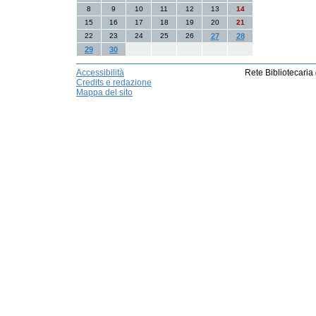
8
9
10
11
12
13
14
15
16
17
18
19
20
21
22
23
24
25
26
27
28
29
30
Accessibilità
Rete Bibliotecaria
Credits e redazione
Mappa del sito