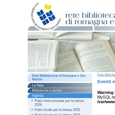
Rete Biblio
Rete Bibliotecaria di Romagna e San
Marino
Eventi 
La Rete
Biblioteche e archivi
Warning
Agenda
MySQL res
Patto intercomunale per la lettura
/var/www
2026
Patto locale per la lettura 2025
Patto locale per la lettura 2024