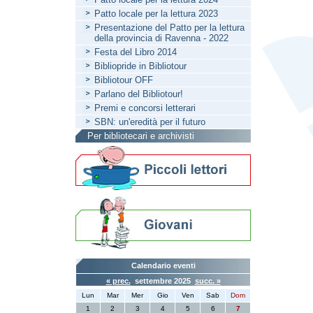
Patto locale per la lettura 2023
Presentazione del Patto per la lettura
della provincia di Ravenna - 2022
Festa del Libro 2014
Bibliopride in Bibliotour
Bibliotour OFF
Parlano del Bibliotour!
Premi e concorsi letterari
SBN: un'eredità per il futuro
Per bibliotecari e archivisti
Calendario eventi
« prec.
settembre 2025
succ. »
Lun
Mar
Mer
Gio
Ven
Sab
Dom
1
2
3
4
5
6
7