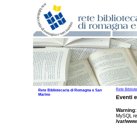
Rete Biblio
Rete Bibliotecaria di Romagna e San
Marino
Eventi 
La Rete
Biblioteche e archivi
Warning
Agenda
MySQL res
Patto intercomunale per la lettura
/var/www
2026
Patto locale per la lettura 2025
Patto locale per la lettura 2024