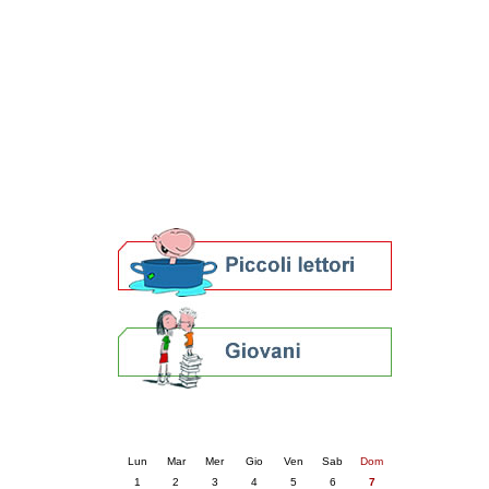
Patto locale per la lettura 2023
Presentazione del Patto per la lettura
della provincia di Ravenna - 2022
Festa del Libro 2014
Bibliopride in Bibliotour
Bibliotour OFF
Parlano del Bibliotour!
Premi e concorsi letterari
SBN: un'eredità per il futuro
Per bibliotecari e archivisti
Calendario eventi
« prec.
settembre 2025
succ. »
Lun
Mar
Mer
Gio
Ven
Sab
Dom
1
2
3
4
5
6
7