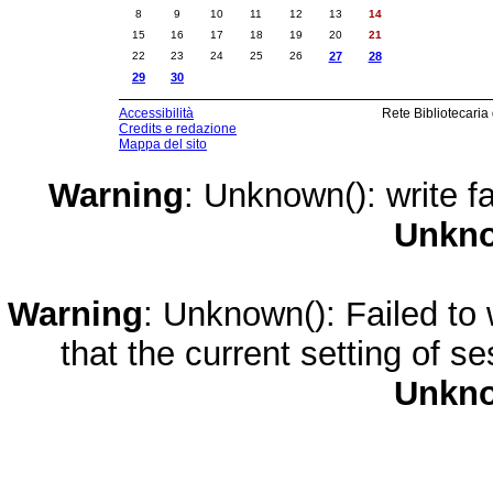
8
9
10
11
12
13
14
15
16
17
18
19
20
21
22
23
24
25
26
27
28
29
30
Accessibilità
Rete Bibliotecaria
Credits e redazione
Mappa del sito
Warning
: Unknown(): write fa
Unkn
Warning
: Unknown(): Failed to w
that the current setting of s
Unkn