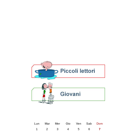
Patto locale per la lettura 2023
Presentazione del Patto per la lettura
della provincia di Ravenna - 2022
Festa del Libro 2014
Bibliopride in Bibliotour
Bibliotour OFF
Parlano del Bibliotour!
Premi e concorsi letterari
SBN: un'eredità per il futuro
Per bibliotecari e archivisti
Calendario eventi
« prec.
settembre 2025
succ. »
Lun
Mar
Mer
Gio
Ven
Sab
Dom
1
2
3
4
5
6
7