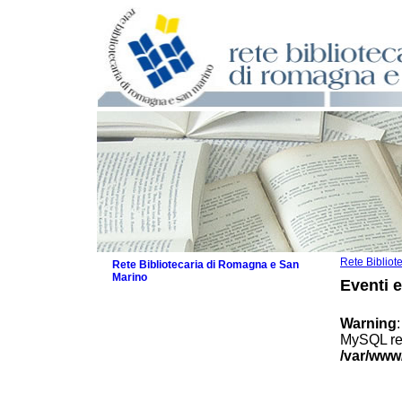
Rete Biblio
Rete Bibliotecaria di Romagna e San
Marino
Eventi 
La Rete
Biblioteche e archivi
Warning
Agenda
MySQL res
Patto intercomunale per la lettura
/var/www
2026
Patto locale per la lettura 2025
Patto locale per la lettura 2024