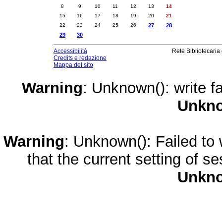
8
9
10
11
12
13
14
15
16
17
18
19
20
21
22
23
24
25
26
27
28
29
30
Accessibilità
Rete Bibliotecaria
Credits e redazione
Mappa del sito
Warning
: Unknown(): write fa
Unkn
Warning
: Unknown(): Failed to w
that the current setting of s
Unkn