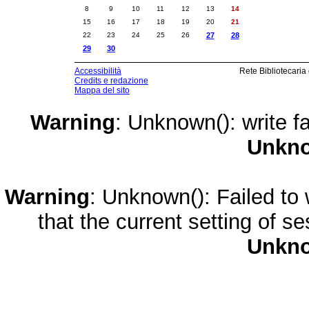
8
9
10
11
12
13
14
15
16
17
18
19
20
21
22
23
24
25
26
27
28
29
30
Accessibilità
Rete Bibliotecaria
Credits e redazione
Mappa del sito
Warning
: Unknown(): write fa
Unkn
Warning
: Unknown(): Failed to w
that the current setting of s
Unkn