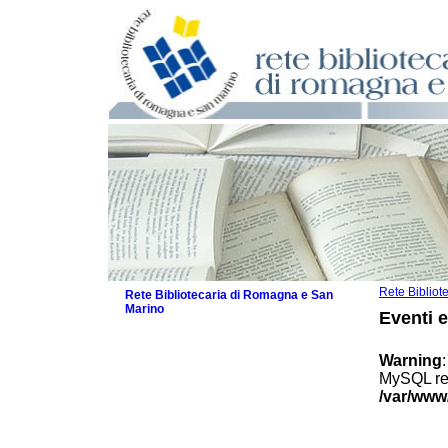
Rete Biblio
Rete Bibliotecaria di Romagna e San
Marino
Eventi 
La Rete
Biblioteche e archivi
Warning
Agenda
MySQL res
Patto intercomunale per la lettura
/var/www
2026
Patto locale per la lettura 2025
Patto locale per la lettura 2024