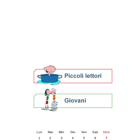
Patto locale per la lettura 2023
Presentazione del Patto per la lettura
della provincia di Ravenna - 2022
Festa del Libro 2014
Bibliopride in Bibliotour
Bibliotour OFF
Parlano del Bibliotour!
Premi e concorsi letterari
SBN: un'eredità per il futuro
Per bibliotecari e archivisti
Calendario eventi
« prec.
settembre 2025
succ. »
Lun
Mar
Mer
Gio
Ven
Sab
Dom
1
2
3
4
5
6
7