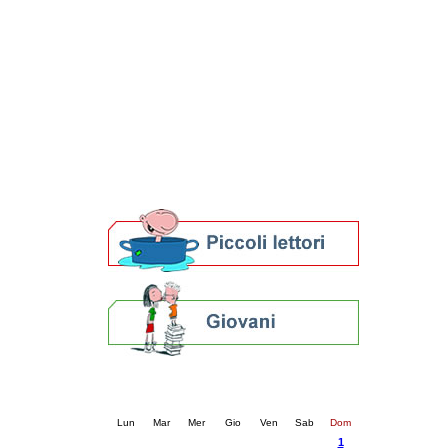
Patto locale per la lettura 2023
Presentazione del Patto per la lettura
della provincia di Ravenna - 2022
Festa del Libro 2014
Bibliopride in Bibliotour
Bibliotour OFF
Parlano del Bibliotour!
Premi e concorsi letterari
SBN: un'eredità per il futuro
Per bibliotecari e archivisti
Calendario eventi
« prec.
settembre 2024
succ. »
Lun
Mar
Mer
Gio
Ven
Sab
Dom
1