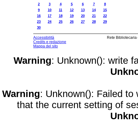
2
3
4
5
6
7
8
9
10
11
12
13
14
15
16
17
18
19
20
21
22
23
24
25
26
27
28
29
30
Accessibilità
Rete Bibliotecaria
Credits e redazione
Mappa del sito
Warning
: Unknown(): write fa
Unkn
Warning
: Unknown(): Failed to w
that the current setting of s
Unkn