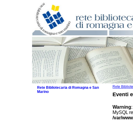
Rete Biblio
Rete Bibliotecaria di Romagna e San
Marino
Eventi 
La Rete
Biblioteche e archivi
Warning
Agenda
MySQL res
Patto intercomunale per la lettura
/var/www
2026
Patto locale per la lettura 2025
Patto locale per la lettura 2024