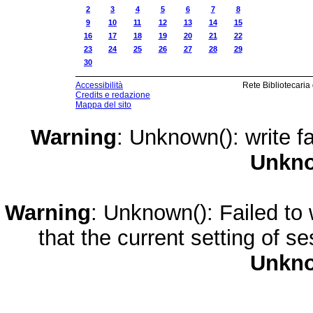
2
3
4
5
6
7
8
9
10
11
12
13
14
15
16
17
18
19
20
21
22
23
24
25
26
27
28
29
30
Accessibilità
Rete Bibliotecaria
Credits e redazione
Mappa del sito
Warning
: Unknown(): write fa
Unkn
Warning
: Unknown(): Failed to w
that the current setting of s
Unkn