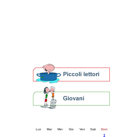
Patto locale per la lettura 2023
Presentazione del Patto per la lettura
della provincia di Ravenna - 2022
Festa del Libro 2014
Bibliopride in Bibliotour
Bibliotour OFF
Parlano del Bibliotour!
Premi e concorsi letterari
SBN: un'eredità per il futuro
Per bibliotecari e archivisti
Calendario eventi
« prec.
settembre 2024
succ. »
Lun
Mar
Mer
Gio
Ven
Sab
Dom
1