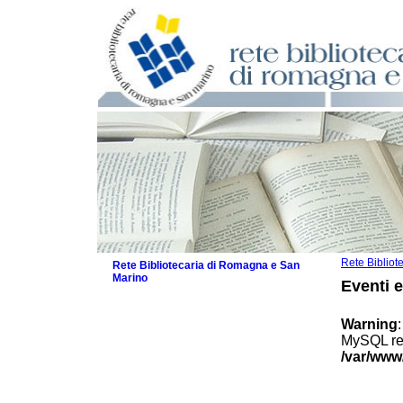
Rete Biblio
Rete Bibliotecaria di Romagna e San
Marino
Eventi 
La Rete
Biblioteche e archivi
Warning
Agenda
MySQL res
Patto intercomunale per la lettura
/var/www
2026
Patto locale per la lettura 2025
Patto locale per la lettura 2024