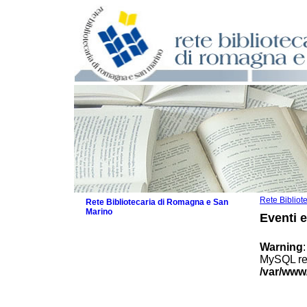
Rete Biblio
Rete Bibliotecaria di Romagna e San
Marino
Eventi 
La Rete
Biblioteche e archivi
Warning
Agenda
MySQL res
Patto intercomunale per la lettura
/var/www
2026
Patto locale per la lettura 2025
Patto locale per la lettura 2024