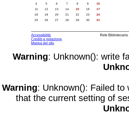
4
5
6
7
8
9
10
11
12
13
14
15
16
17
18
19
20
21
22
23
24
25
26
27
28
29
30
31
Accessibilità
Rete Bibliotecaria
Credits e redazione
Mappa del sito
Warning
: Unknown(): write fa
Unkn
Warning
: Unknown(): Failed to w
that the current setting of s
Unkn