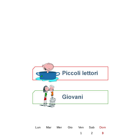
Patto locale per la lettura 2023
Presentazione del Patto per la lettura
della provincia di Ravenna - 2022
Festa del Libro 2014
Bibliopride in Bibliotour
Bibliotour OFF
Parlano del Bibliotour!
Premi e concorsi letterari
SBN: un'eredità per il futuro
Per bibliotecari e archivisti
Calendario eventi
« prec.
agosto 2025
succ. »
Lun
Mar
Mer
Gio
Ven
Sab
Dom
1
2
3