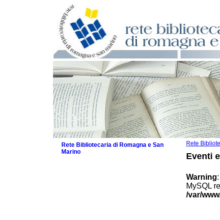
Rete Biblio
Rete Bibliotecaria di Romagna e San
Marino
Eventi 
La Rete
Biblioteche e archivi
Warning
Agenda
MySQL res
Patto intercomunale per la lettura
/var/www
2026
Patto locale per la lettura 2025
Patto locale per la lettura 2024