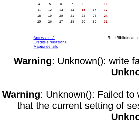
4
5
6
7
8
9
10
11
12
13
14
15
16
17
18
19
20
21
22
23
24
25
26
27
28
29
30
31
Accessibilità
Rete Bibliotecaria
Credits e redazione
Mappa del sito
Warning
: Unknown(): write fa
Unkn
Warning
: Unknown(): Failed to w
that the current setting of s
Unkn