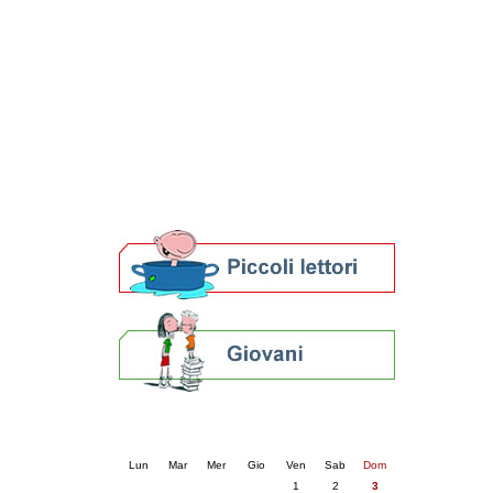
Patto locale per la lettura 2023
Presentazione del Patto per la lettura
della provincia di Ravenna - 2022
Festa del Libro 2014
Bibliopride in Bibliotour
Bibliotour OFF
Parlano del Bibliotour!
Premi e concorsi letterari
SBN: un'eredità per il futuro
Per bibliotecari e archivisti
Calendario eventi
« prec.
agosto 2025
succ. »
Lun
Mar
Mer
Gio
Ven
Sab
Dom
1
2
3