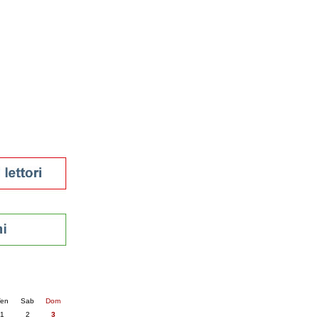
tura 2023
 per la lettura
enna - 2022
r
ari
futuro
sti
nti
5
succ. »
en
Sab
Dom
1
2
3