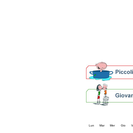
Patto locale per la let
Presentazione del Patto
della provincia di Rav
Festa del Libro 2014
Bibliopride in Bibliotou
Bibliotour OFF
Parlano del Bibliotour!
Premi e concorsi letter
SBN: un'eredità per il 
Per bibliotecari e archivi
Calendario eve
« prec.
agosto 202
Lun
Mar
Mer
Gio
V