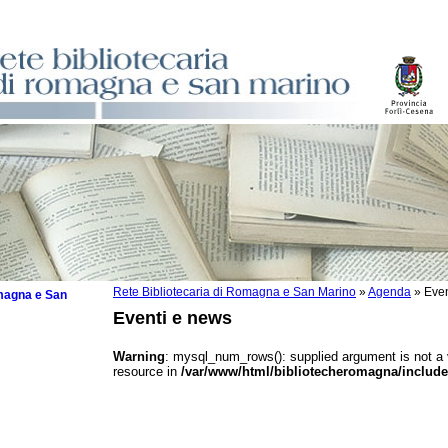
Rete Bibliotecaria di Romagna e San Marino
»
Agenda
»
Even
omagna e San
Eventi e news
Warning
: mysql_num_rows(): supplied argument is not a
resource in
/var/www/html/bibliotecheromagna/include
 la lettura
tura 2025
tura 2024