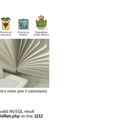
ti e news (per il calendario)
 valid MySQL result
/eRetr.php
on line
1212