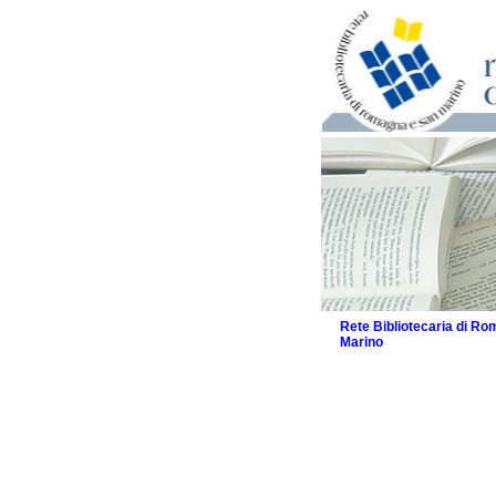
Rete Bibliotecaria di R
Marino
La Rete
Biblioteche e archivi
Agenda
Patto intercomunale per
2026
Patto locale per la let
Patto locale per la let