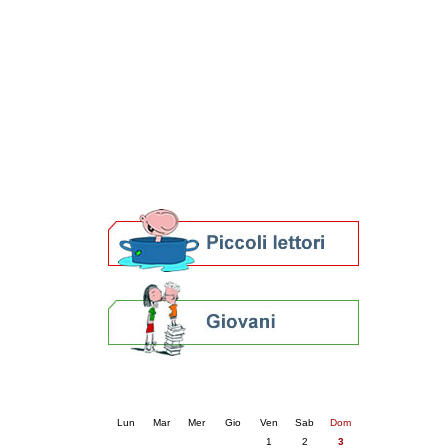
Patto locale per la lettura 2023
Presentazione del Patto per la lettura
della provincia di Ravenna - 2022
Festa del Libro 2014
Bibliopride in Bibliotour
Bibliotour OFF
Parlano del Bibliotour!
Premi e concorsi letterari
SBN: un'eredità per il futuro
Per bibliotecari e archivisti
Calendario eventi
« prec.
agosto 2025
succ. »
Lun
Mar
Mer
Gio
Ven
Sab
Dom
1
2
3