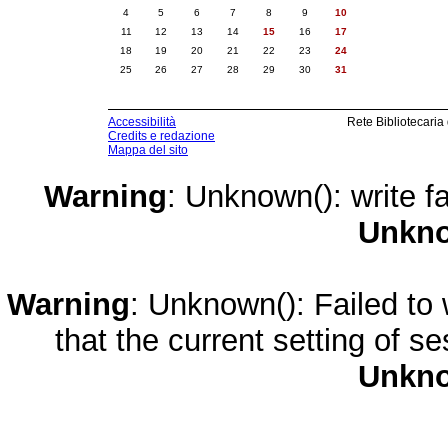
4
5
6
7
8
9
10
11
12
13
14
15
16
17
18
19
20
21
22
23
24
25
26
27
28
29
30
31
Accessibilità
Rete Bibliotecaria
Credits e redazione
Mappa del sito
Warning
: Unknown(): write fa
Unkn
Warning
: Unknown(): Failed to w
that the current setting of s
Unkn