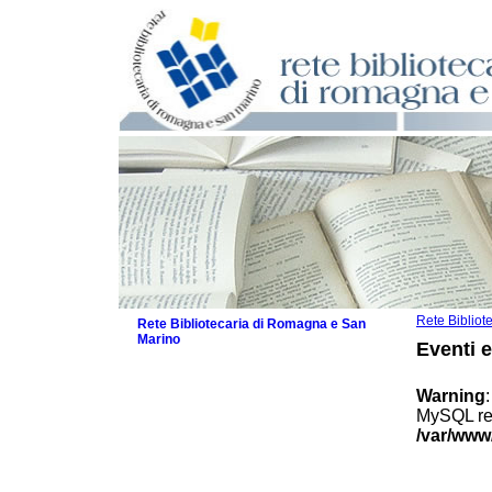
Rete Biblio
Rete Bibliotecaria di Romagna e San
Marino
Eventi 
La Rete
Biblioteche e archivi
Warning
Agenda
MySQL res
Patto intercomunale per la lettura
/var/www
2026
Patto locale per la lettura 2025
Patto locale per la lettura 2024