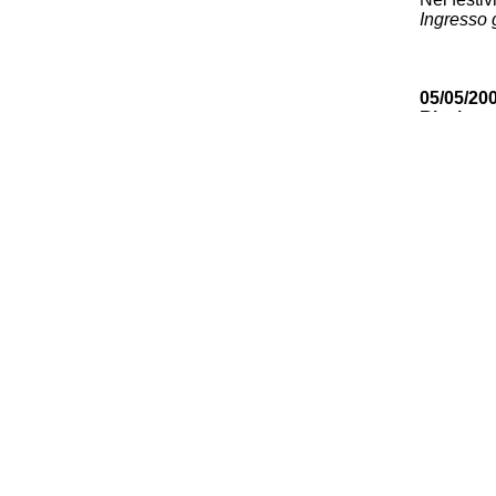
Ingresso g
05/05/20
Ricci
LA STA
Percorsi i
05/05/20
Oriani
La stori
europe
ore 16,30
Se Hitle
L'Europa 
(Ernesto G
07/05/200