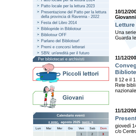
Patto locale per la lettura 2023
10/12/20
Presentazione del Patto per la lettura
della provincia di Ravenna - 2022
Giovanni
Festa del Libro 2014
Letture
Bibliopride in Bibliotour
Una serie
Bibliotour OFF
Guarda le
Parlano del Bibliotour!
Premi e concorsi letterari
SBN: un'eredità per il futuro
11/12/20
Per bibliotecari e archivisti
Convegn
Bibliot
Il 12 e il
Rete bibl
nazionale
11/12/20
Calendario eventi
Present
« prec.
agosto 2025
succ. »
giovedì 1
Lun
Mar
Mer
Gio
Ven
Sab
Dom
c/o Centro
1
2
3