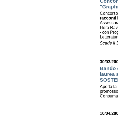
Concors
"Graphi
Concorso
racconti
Assessora
Hera Ra
- con Prog
Letterat
Scade il 
30/03/200
Bando d
laurea
SOSTE
Aperta la 
promosso 
Consumato
10/04/20