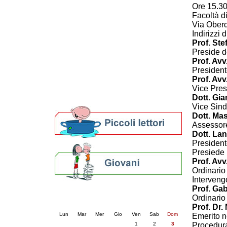
Ore 15.3
Patto locale per la lettura 2023
Facoltà d
Presentazione del Patto per la lettura
Via Ober
della provincia di Ravenna - 2022
Indirizzi 
Festa del Libro 2014
Prof. Ste
Bibliopride in Bibliotour
Preside d
Bibliotour OFF
Prof. Av
Parlano del Bibliotour!
President
Premi e concorsi letterari
Prof. Avv
Vice Pres
SBN: un'eredità per il futuro
Dott. Gi
Per bibliotecari e archivisti
Vice Sin
Dott. Ma
Assessore
Dott. Lan
President
Presiede
Prof. Avv
Ordinario 
Interven
Prof. Gab
Calendario eventi
Ordinario 
« prec.
agosto 2025
succ. »
Prof. Dr
Lun
Mar
Mer
Gio
Ven
Sab
Dom
Emerito ne
1
2
3
Procedur