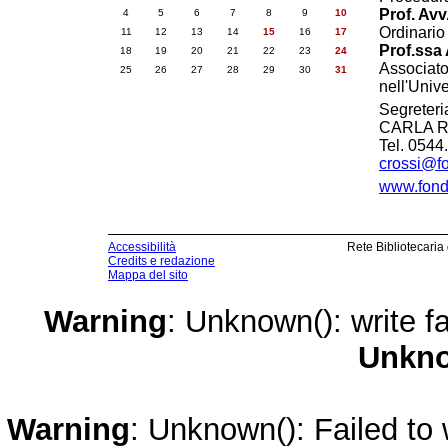
Prof. Avv
4
5
6
7
8
9
10
Ordinario 
11
12
13
14
15
16
17
Prof.ssa
18
19
20
21
22
23
24
Associato 
25
26
27
28
29
30
31
nell'Univ
Segreteri
CARLA RO
Tel. 0544
crossi@fo
www.fonda
Accessibilità
Rete Bibliotecaria
Credits e redazione
Mappa del sito
Warning
: Unknown(): write fa
Unkn
Warning
: Unknown(): Failed to w