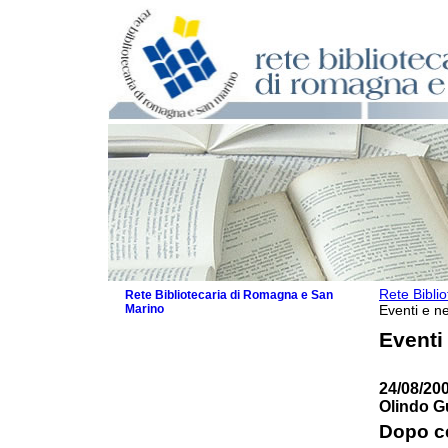
Rete Bibli
Rete Bibliotecaria di Romagna e San
Marino
Eventi e ne
La Rete
Eventi
Biblioteche e archivi
Agenda
24/08/200
Patto intercomunale per la lettura
Olindo Gu
2026
Patto locale per la lettura 2025
Dopo c
Patto locale per la lettura 2024