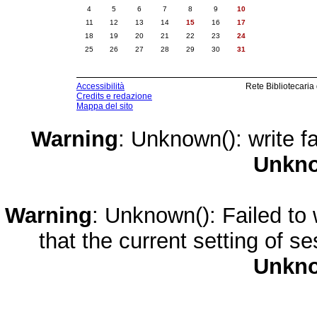
4
5
6
7
8
9
10
11
12
13
14
15
16
17
18
19
20
21
22
23
24
25
26
27
28
29
30
31
Accessibilità
Rete Bibliotecaria
Credits e redazione
Mappa del sito
Warning
: Unknown(): write fa
Unkn
Warning
: Unknown(): Failed to w
that the current setting of s
Unkn