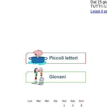
Dal 15 gi
Patto locale per la lettura 2023
TUTTI i L
Presentazione del Patto per la lettura
Leggi il 
della provincia di Ravenna - 2022
Festa del Libro 2014
Bibliopride in Bibliotour
Bibliotour OFF
Parlano del Bibliotour!
Premi e concorsi letterari
SBN: un'eredità per il futuro
Per bibliotecari e archivisti
Calendario eventi
« prec.
agosto 2025
succ. »
Lun
Mar
Mer
Gio
Ven
Sab
Dom
1
2
3