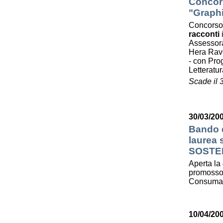
Concors
"Graphi
Concorso
racconti
Assessora
Hera Ra
- con Prog
Letterat
Scade il 
30/03/200
Bando d
laurea
SOSTE
Aperta la 
promosso 
Consumato
10/04/20