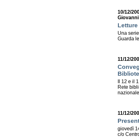
Patto locale per la lettura 2023
10/12/20
Presentazione del Patto per la lettura
della provincia di Ravenna - 2022
Giovanni
Festa del Libro 2014
Letture
Bibliopride in Bibliotour
Una serie
Bibliotour OFF
Guarda le
Parlano del Bibliotour!
Premi e concorsi letterari
SBN: un'eredità per il futuro
11/12/20
Per bibliotecari e archivisti
Convegn
Bibliot
Il 12 e il
Rete bibl
nazionale
11/12/20
Calendario eventi
Present
« prec.
agosto 2024
succ. »
giovedì 1
Lun
Mar
Mer
Gio
Ven
Sab
Dom
c/o Centro
1
2
3
4