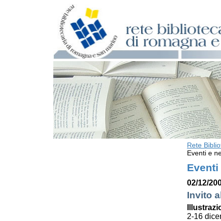
Rete Bibli
Rete Bibliotecaria di Romagna e San
Marino
Eventi e ne
La Rete
Eventi
Biblioteche e archivi
02/12/200
Agenda
Patto intercomunale per la lettura
Invito a
2026
Illustrazi
Patto locale per la lettura 2025
2-16 dic
Patto locale per la lettura 2024