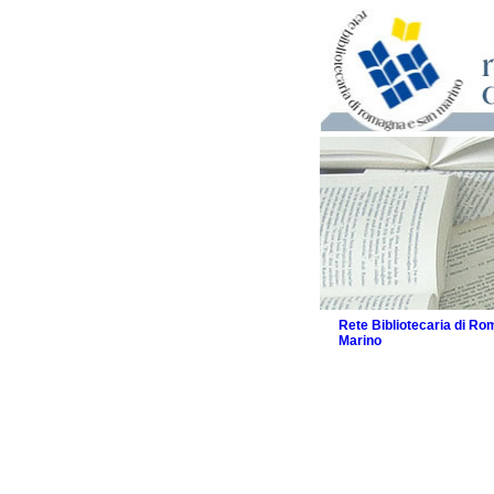
Rete Bibliotecaria di R
Marino
La Rete
Biblioteche e archivi
Agenda
Patto intercomunale per
2026
Patto locale per la let
Patto locale per la let