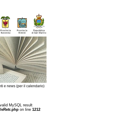
ti e news (per il calendario)
 valid MySQL result
/eRetr.php
on line
1212