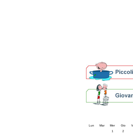
Patto locale per la let
Presentazione del Patto
della provincia di Rav
Festa del Libro 2014
Bibliopride in Bibliotou
Bibliotour OFF
Parlano del Bibliotour!
Premi e concorsi letter
SBN: un'eredità per il 
Per bibliotecari e archivi
Calendario eve
« prec.
luglio 202
Lun
Mar
Mer
Gio
V
1
2