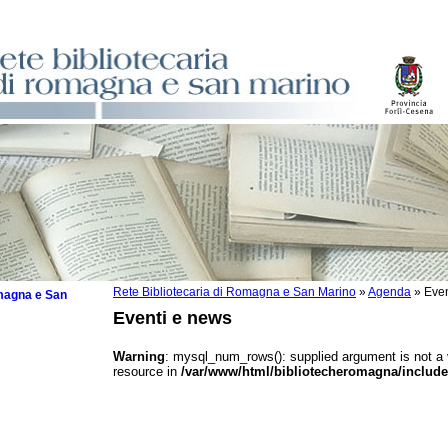
Rete Bibliotecaria di Romagna e San Marino
»
Agenda
»
Even
omagna e San
Eventi e news
Warning
: mysql_num_rows(): supplied argument is not a
resource in
/var/www/html/bibliotecheromagna/include
 la lettura
tura 2025
tura 2024