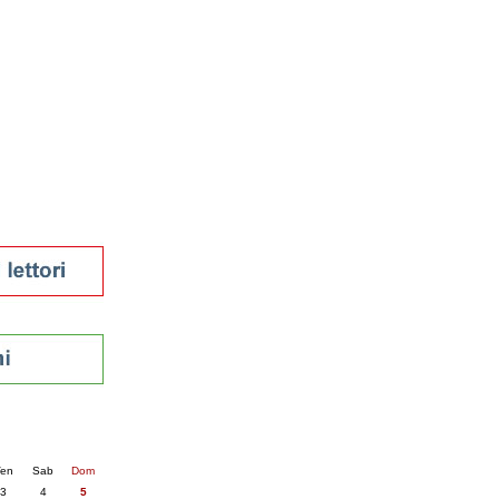
tura 2023
 per la lettura
enna - 2022
r
ari
futuro
sti
nti
6
succ. »
en
Sab
Dom
3
4
5