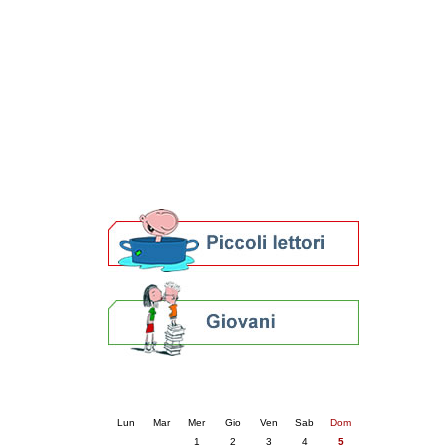
Patto locale per la lettura 2023
Presentazione del Patto per la lettura
della provincia di Ravenna - 2022
Festa del Libro 2014
Bibliopride in Bibliotour
Bibliotour OFF
Parlano del Bibliotour!
Premi e concorsi letterari
SBN: un'eredità per il futuro
Per bibliotecari e archivisti
Calendario eventi
« prec.
luglio 2026
succ. »
Lun
Mar
Mer
Gio
Ven
Sab
Dom
1
2
3
4
5