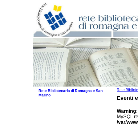
Rete Biblio
Rete Bibliotecaria di Romagna e San
Marino
Eventi 
La Rete
Biblioteche e archivi
Warning
Agenda
MySQL res
Patto intercomunale per la lettura
/var/www
2026
Patto locale per la lettura 2025
Patto locale per la lettura 2024