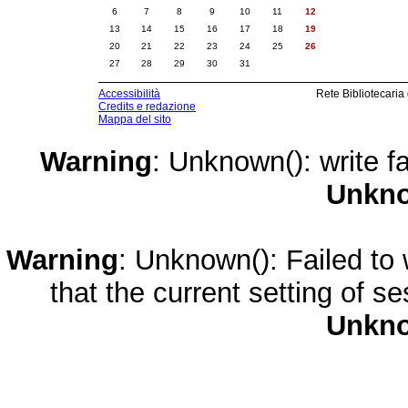
6
7
8
9
10
11
12
13
14
15
16
17
18
19
20
21
22
23
24
25
26
27
28
29
30
31
Accessibilità
Rete Bibliotecaria
Credits e redazione
Mappa del sito
Warning
: Unknown(): write fa
Unkn
Warning
: Unknown(): Failed to w
that the current setting of s
Unkn