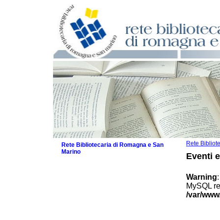
Rete Biblio
Rete Bibliotecaria di Romagna e San
Marino
Eventi 
La Rete
Biblioteche e archivi
Warning
Agenda
MySQL res
Patto intercomunale per la lettura
/var/www
2026
Patto locale per la lettura 2025
Patto locale per la lettura 2024