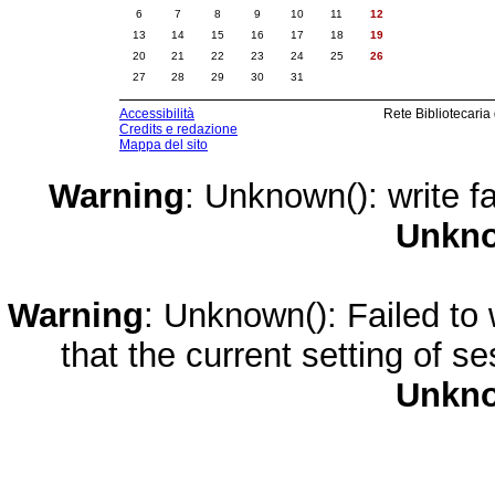
6
7
8
9
10
11
12
13
14
15
16
17
18
19
20
21
22
23
24
25
26
27
28
29
30
31
Accessibilità
Rete Bibliotecaria
Credits e redazione
Mappa del sito
Warning
: Unknown(): write fa
Unkn
Warning
: Unknown(): Failed to w
that the current setting of s
Unkn