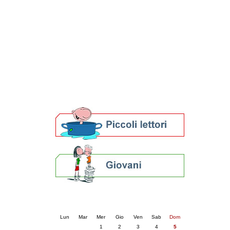
Patto locale per la lettura 2023
Presentazione del Patto per la lettura
della provincia di Ravenna - 2022
Festa del Libro 2014
Bibliopride in Bibliotour
Bibliotour OFF
Parlano del Bibliotour!
Premi e concorsi letterari
SBN: un'eredità per il futuro
Per bibliotecari e archivisti
Calendario eventi
« prec.
luglio 2026
succ. »
Lun
Mar
Mer
Gio
Ven
Sab
Dom
1
2
3
4
5