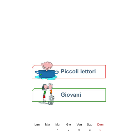
Patto locale per la lettura 2023
Presentazione del Patto per la lettura
della provincia di Ravenna - 2022
Festa del Libro 2014
Bibliopride in Bibliotour
Bibliotour OFF
Parlano del Bibliotour!
Premi e concorsi letterari
SBN: un'eredità per il futuro
Per bibliotecari e archivisti
Calendario eventi
« prec.
luglio 2026
succ. »
Lun
Mar
Mer
Gio
Ven
Sab
Dom
1
2
3
4
5