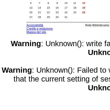
6
7
8
9
10
11
12
13
14
15
16
17
18
19
20
21
22
23
24
25
26
27
28
29
30
31
Accessibilità
Rete Bibliotecaria
Credits e redazione
Mappa del sito
Warning
: Unknown(): write fa
Unkn
Warning
: Unknown(): Failed to w
that the current setting of s
Unkn