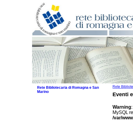
Rete Biblio
Rete Bibliotecaria di Romagna e San
Marino
Eventi 
La Rete
Biblioteche e archivi
Warning
Agenda
MySQL res
Patto intercomunale per la lettura
/var/www
2026
Patto locale per la lettura 2025
Patto locale per la lettura 2024