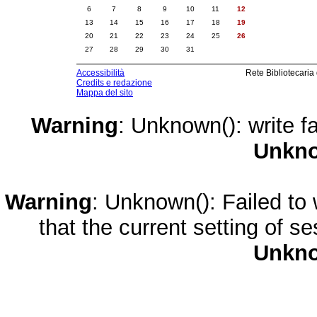
6
7
8
9
10
11
12
13
14
15
16
17
18
19
20
21
22
23
24
25
26
27
28
29
30
31
Accessibilità
Rete Bibliotecaria
Credits e redazione
Mappa del sito
Warning
: Unknown(): write fa
Unkn
Warning
: Unknown(): Failed to w
that the current setting of s
Unkn