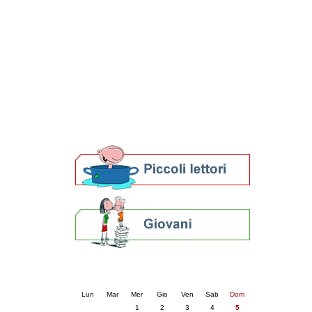
Patto locale per la lettura 2023
Presentazione del Patto per la lettura
della provincia di Ravenna - 2022
Festa del Libro 2014
Bibliopride in Bibliotour
Bibliotour OFF
Parlano del Bibliotour!
Premi e concorsi letterari
SBN: un'eredità per il futuro
Per bibliotecari e archivisti
Calendario eventi
« prec.
luglio 2026
succ. »
Lun
Mar
Mer
Gio
Ven
Sab
Dom
1
2
3
4
5