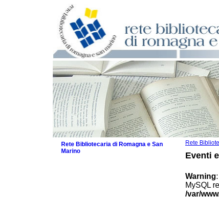
Rete Biblio
Rete Bibliotecaria di Romagna e San
Marino
Eventi 
La Rete
Biblioteche e archivi
Warning
Agenda
MySQL res
Patto intercomunale per la lettura
/var/www
2026
Patto locale per la lettura 2025
Patto locale per la lettura 2024