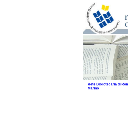
Rete Bibliotecaria di R
Marino
La Rete
Biblioteche e archivi
Agenda
Patto intercomunale per
2026
Patto locale per la let
Patto locale per la let