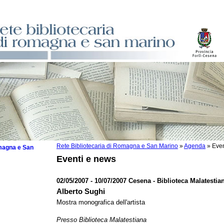
Rete Bibliotecaria di Romagna e San Marino
»
Agenda
»
Even
omagna e San
Eventi e news
02/05/2007 - 10/07/2007 Cesena - Biblioteca Malatestia
Alberto Sughi
 la lettura
Mostra monografica dell'artista
tura 2025
Presso Biblioteca Malatestiana
tura 2024