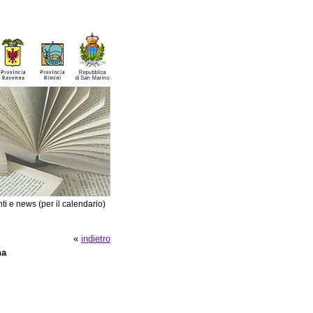
ti e news (per il calendario)
«
indietro
na