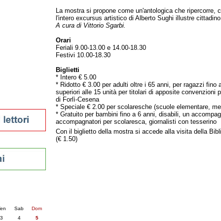
tura 2023
La mostra si propone come un'antologica che ripercorre, c
l'intero excursus artistico di Alberto Sughi illustre cittadi
 per la lettura
A cura di Vittorio Sgarbi.
enna - 2022
Orari
r
Feriali 9.00-13.00 e 14.00-18.30
Festivi 10.00-18.30
Biglietti
ari
* Intero € 5.00
* Ridotto € 3.00 per adulti oltre i 65 anni, per ragazzi fino 
futuro
superiori alle 15 unità per titolari di apposite convenzioni p
sti
di Forlì-Cesena
* Speciale € 2.00 per scolaresche (scuole elementare, med
* Gratuito per bambini fino a 6 anni, disabili, un accompa
accompagnatori per scolaresca, giornalisti con tesserino
Con il biglietto della mostra si accede alla visita della Bib
(€ 1.50)
nti
6
succ. »
en
Sab
Dom
3
4
5