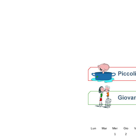
Patto locale per la let
Presentazione del Patto
della provincia di Rav
Festa del Libro 2014
Bibliopride in Bibliotou
Bibliotour OFF
Parlano del Bibliotour!
Premi e concorsi letter
SBN: un'eredità per il 
Per bibliotecari e archivi
Calendario eve
« prec.
luglio 202
Lun
Mar
Mer
Gio
V
1
2