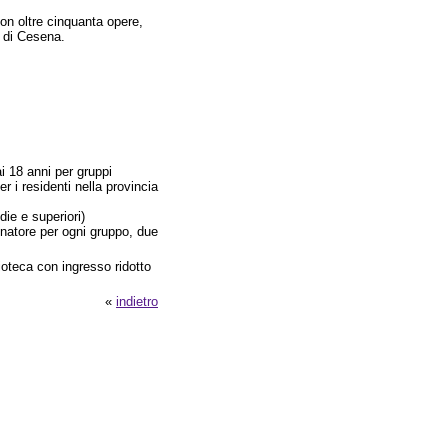
on oltre cinquanta opere,
no di Cesena.
ai 18 anni per gruppi
er i residenti nella provincia
ie e superiori)
gnatore per ogni gruppo, due
lioteca con ingresso ridotto
«
indietro