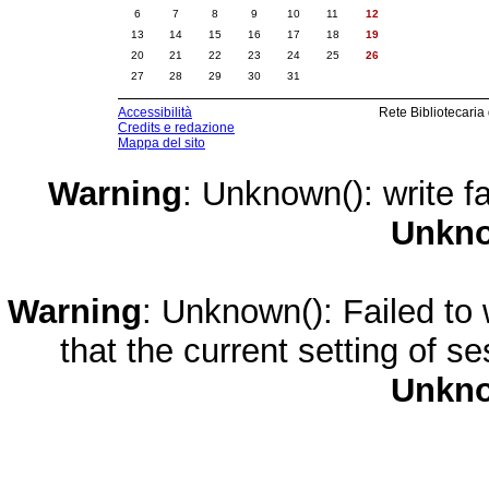
6
7
8
9
10
11
12
13
14
15
16
17
18
19
20
21
22
23
24
25
26
27
28
29
30
31
Accessibilità
Rete Bibliotecaria
Credits e redazione
Mappa del sito
Warning
: Unknown(): write fa
Unkn
Warning
: Unknown(): Failed to w
that the current setting of s
Unkn