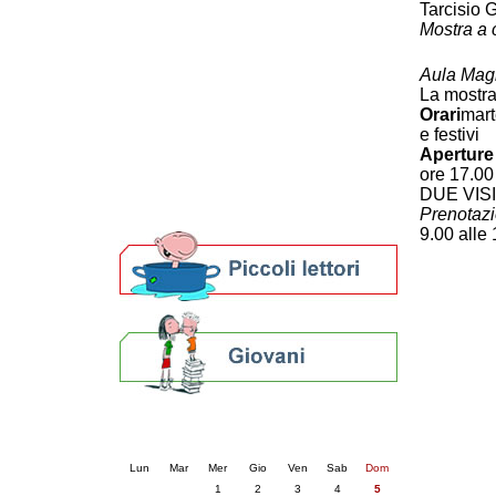
Tarcisio 
Patto locale per la lettura 2023
Mostra a 
Presentazione del Patto per la lettura
della provincia di Ravenna - 2022
Aula Magn
Festa del Libro 2014
La mostra 
Bibliopride in Bibliotour
Orari
mart
Bibliotour OFF
e festivi
Parlano del Bibliotour!
Aperture 
Premi e concorsi letterari
ore 17.00
SBN: un'eredità per il futuro
DUE VISIT
Prenotazi
Per bibliotecari e archivisti
9.00 alle
Calendario eventi
« prec.
luglio 2026
succ. »
Lun
Mar
Mer
Gio
Ven
Sab
Dom
1
2
3
4
5