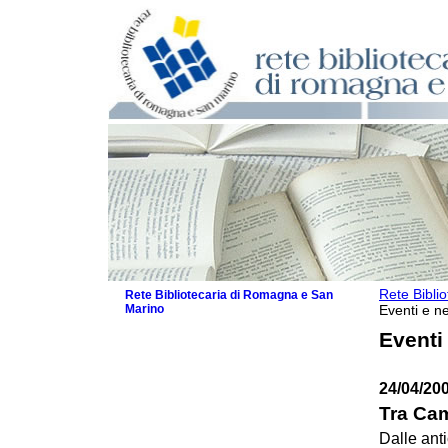
Rete Bibli
Rete Bibliotecaria di Romagna e San
Marino
Eventi e ne
La Rete
Eventi
Biblioteche e archivi
Agenda
24/04/20
Patto intercomunale per la lettura
2026
Tra Cam
Patto locale per la lettura 2025
Dalle ant
Patto locale per la lettura 2024