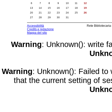
6
7
8
9
10
11
12
13
14
15
16
17
18
19
20
21
22
23
24
25
26
27
28
29
30
31
Accessibilità
Rete Bibliotecaria
Credits e redazione
Mappa del sito
Warning
: Unknown(): write fa
Unkn
Warning
: Unknown(): Failed to w
that the current setting of s
Unkn