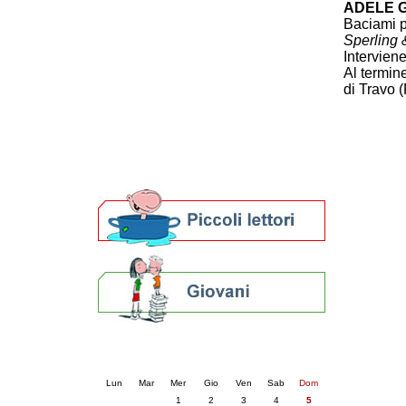
ADELE G
Patto locale per la lettura 2023
Baciami p
Presentazione del Patto per la lettura
Sperling 
della provincia di Ravenna - 2022
Interviene
Festa del Libro 2014
Al termine
Bibliopride in Bibliotour
di Travo 
Bibliotour OFF
Parlano del Bibliotour!
Premi e concorsi letterari
SBN: un'eredità per il futuro
Per bibliotecari e archivisti
Calendario eventi
« prec.
luglio 2026
succ. »
Lun
Mar
Mer
Gio
Ven
Sab
Dom
1
2
3
4
5