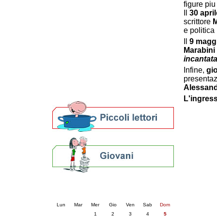
figure piu
Patto locale per la lettura 2023
Il
30 april
Presentazione del Patto per la lettura
scrittore
M
della provincia di Ravenna - 2022
e politica 
Festa del Libro 2014
Il
9 magg
Bibliopride in Bibliotour
Marabini 
Bibliotour OFF
incantat
Parlano del Bibliotour!
Infine,
gi
Premi e concorsi letterari
presentaz
SBN: un'eredità per il futuro
Alessand
Per bibliotecari e archivisti
L'ingress
Calendario eventi
« prec.
luglio 2026
succ. »
Lun
Mar
Mer
Gio
Ven
Sab
Dom
1
2
3
4
5