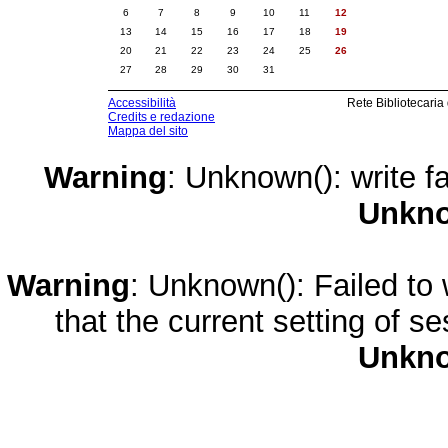
6
7
8
9
10
11
12
13
14
15
16
17
18
19
20
21
22
23
24
25
26
27
28
29
30
31
Accessibilità
Rete Bibliotecaria
Credits e redazione
Mappa del sito
Warning
: Unknown(): write fa
Unkn
Warning
: Unknown(): Failed to w
that the current setting of s
Unkn