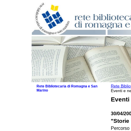
Rete Bibli
Rete Bibliotecaria di Romagna e San
Marino
Eventi e ne
La Rete
Eventi
Biblioteche e archivi
Agenda
30/04/20
Patto intercomunale per la lettura
2026
"Storie 
Patto locale per la lettura 2025
Percorso 
Patto locale per la lettura 2024